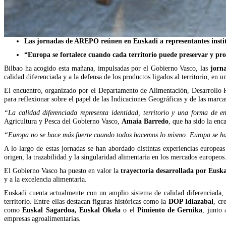
Las jornadas de AREPO reúnen en Euskadi a representantes instituc
“Europa se fortalece cuando cada territorio puede preservar y pr
Bilbao ha acogido esta mañana, impulsadas por el Gobierno Vasco, las
jorn
calidad diferenciada y a la defensa de los productos ligados al territorio, en 
El encuentro, organizado por el Departamento de Alimentación, Desarrollo R
para reflexionar sobre el papel de las Indicaciones Geográficas y de las marca
“La calidad diferenciada representa identidad, territorio y una forma de 
Agricultura y Pesca del Gobierno Vasco,
Amaia Barredo
, que ha sido la enc
“Europa no se hace más fuerte cuando todos hacemos lo mismo. Europa se hace
A lo largo de estas jornadas se han abordado distintas experiencias europea
origen, la trazabilidad y la singularidad alimentaria en los mercados europeos
El Gobierno Vasco ha puesto en valor la
trayectoria desarrollada por Eusk
y a la excelencia alimentaria.
Euskadi cuenta actualmente con un amplio sistema de calidad diferenciada,
territorio. Entre ellas destacan figuras históricas como la
DOP Idiazabal
, cr
como
Euskal Sagardoa, Euskal Okela
o el
Pimiento de Gernika
, junto
empresas agroalimentarias.