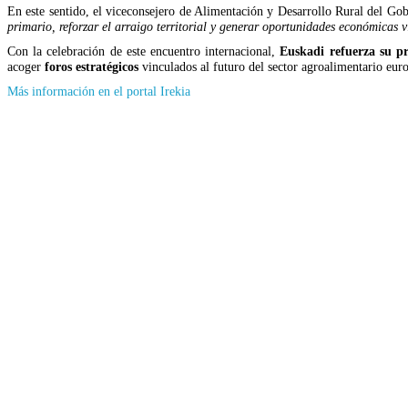
En este sentido, el viceconsejero de Alimentación y Desarrollo Rural del Go
primario, reforzar el arraigo territorial y generar oportunidades económicas v
Con la celebración de este encuentro internacional,
Euskadi
refuerza su pr
acoger
foros estratégicos
vinculados al futuro del sector agroalimentario eur
(Se
Más información en el portal Irekia
abrirá
en
nueva
ventana)