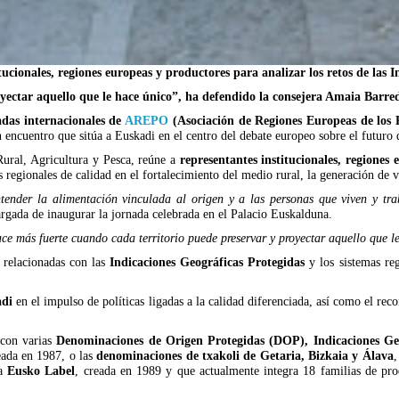
ionales, regiones europeas y productores para analizar los retos de las In
oyectar aquello que le hace único”, ha defendido la consejera Amaia Barre
adas internacionales de
AREPO
(Asociación de Regiones Europeas de los 
un encuentro que sitúa a Euskadi en el centro del debate europeo sobre el futuro 
ural, Agricultura y Pesca, reúne a
representantes institucionales, regiones
s regionales de calidad en el fortalecimiento del medio rural, la generación de 
entender la alimentación vinculada al origen y a las personas que viven y tr
argada de inaugurar la jornada celebrada en el Palacio Euskalduna.
 más fuerte cuando cada territorio puede preservar y proyectar aquello que l
s relacionadas con las
Indicaciones Geográficas
Protegidas
y los sistemas reg
.
adi
en el impulso de políticas ligadas a la calidad diferenciada, así como el re
 con varias
Denominaciones de Origen Protegidas (DOP), Indicaciones Ge
eada en 1987, o las
denominaciones de txakoli de Getaria, Bizkaia y Álava
,
 a
Eusko Label
, creada en 1989 y que actualmente integra 18 familias de pro