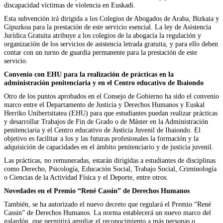
discapacidad víctimas de violencia en Euskadi.
Esta subvención irá dirigida a los Colegios de Abogados de Araba, Bizkaia y
Gipuzkoa para la prestación de este servicio esencial. La ley de Asistencia
Jurídica Gratuita atribuye a los colegios de la abogacía la regulación y
organización de los servicios de asistencia letrada gratuita, y para ello deben
contar con un turno de guardia permanente para la prestación de este
servicio.
Convenio con EHU para la realización de prácticas en la
administración penitenciaria y en el Centro educativo de Ibaiondo
Otro de los puntos aprobados en el Consejo de Gobierno ha sido el convenio
marco entre el Departamento de Justicia y Derechos Humanos y Euskal
Herriko Unibertsitatea (EHU) para que estudiantes puedan realizar prácticas
y desarrollar Trabajos de Fin de Grado o de Máster en la Administración
penitenciaria y el Centro educativo de Justicia Juvenil de Ibaiondo. El
objetivo es facilitar a los y las futuras profesionales la formación y la
adquisición de capacidades en el ámbito penitenciario y de justicia juvenil.
Las prácticas, no remuneradas, estarán dirigidas a estudiantes de disciplinas
como Derecho, Psicología, Educación Social, Trabajo Social, Criminología
o Ciencias de la Actividad Física y el Deporte, entre otros.
Novedades en el Premio “René Cassin” de Derechos Humanos
También, se ha autorizado el nuevo decreto que regulará el Premio “René
Cassin” de Derechos Humanos. La norma establecerá un nuevo marco del
galardón, que permitirá ampliar el reconocimiento a más personas o