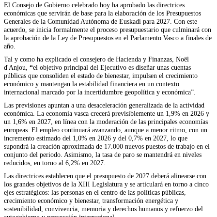
El Consejo de Gobierno celebrado hoy ha aprobado las directrices
económicas que servirán de base para la elaboración de los Presupuestos
Generales de la Comunidad Autónoma de Euskadi para 2027. Con este
acuerdo, se inicia formalmente el proceso presupuestario que culminará con
la aprobación de la Ley de Presupuestos en el Parlamento Vasco a finales de
año.
Tal y como ha explicado el consejero de Hacienda y Finanzas, Noël
d'Anjou,
“
el objetivo principal del Ejecutivo es diseñar unas cuentas
públicas que consoliden el estado de bienestar, impulsen el crecimiento
económico y mantengan la estabilidad financiera en un contexto
internacional marcado por la incertidumbre geopolítica y económica”.
Las previsiones apuntan a una desaceleración generalizada de la actividad
económica. La economía vasca crecerá previsiblemente un 1,9% en 2026 y
un 1,6% en 2027, en línea con la moderación de las principales economías
europeas. El empleo continuará avanzando, aunque a menor ritmo, con un
incremento estimado del 1,0% en 2026 y del 0,7% en 2027, lo que
supondrá la creación aproximada de 17.000 nuevos puestos de trabajo en el
conjunto del periodo. Asimismo, la tasa de paro se mantendrá en niveles
reducidos, en torno al 6,2% en 2027.
Las directrices establecen que el presupuesto de 2027 deberá alinearse con
los grandes objetivos de la XIII Legislatura y se articulará en torno a cinco
ejes estratégicos: las personas en el centro de las políticas públicas,
crecimiento económico y bienestar, transformación energética y
sostenibilidad, convivencia, memoria y derechos humanos y refuerzo del