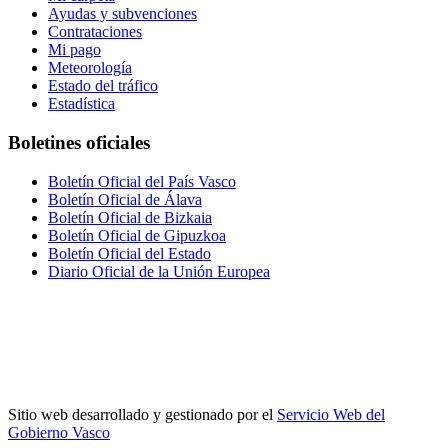
Ayudas y subvenciones
Contrataciones
Mi pago
Meteorología
Estado del tráfico
Estadística
Boletines oficiales
Boletín Oficial del País Vasco
Boletín Oficial de Álava
Boletín Oficial de Bizkaia
Boletín Oficial de Gipuzkoa
Boletín Oficial del Estado
Diario Oficial de la Unión Europea
Sitio web desarrollado y gestionado por el
Servicio Web del
Gobierno Vasco