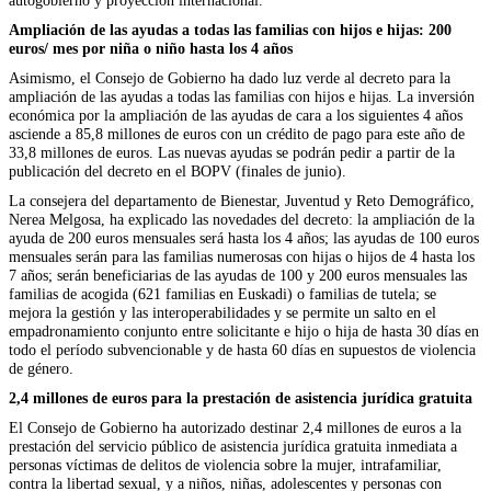
autogobierno y proyección internacional.
Ampliación de las ayudas a todas las familias con hijos e hijas: 200
euros/ mes por niña o niño hasta los 4 años
Asimismo, el Consejo de Gobierno ha dado luz verde al decreto para la
ampliación de las ayudas a todas las familias con hijos e hijas. La inversión
económica por la ampliación de las ayudas de cara a los siguientes 4 años
asciende a 85,8 millones de euros con un crédito de pago para este año de
33,8 millones de euros. Las nuevas ayudas se podrán pedir a partir de la
publicación del decreto en el BOPV (finales de junio).
La consejera del departamento de Bienestar, Juventud y Reto Demográfico,
Nerea Melgosa, ha explicado las novedades del decreto: la ampliación de la
ayuda de 200 euros mensuales será hasta los 4 años; las ayudas de 100 euros
mensuales serán para las familias numerosas con hijas o hijos de 4 hasta los
7 años; serán beneficiarias de las ayudas de 100 y 200 euros mensuales las
familias de acogida (621 familias en Euskadi) o familias de tutela; se
mejora la gestión y las interoperabilidades y se permite un salto en el
empadronamiento conjunto entre solicitante e hijo o hija de hasta 30 días en
todo el período subvencionable y de hasta 60 días en supuestos de violencia
de género.
2,4 millones de euros para la prestación de asistencia jurídica gratuita
El Consejo de Gobierno ha autorizado destinar 2,4 millones de euros a la
prestación del servicio público de asistencia jurídica gratuita inmediata a
personas víctimas de delitos de violencia sobre la mujer, intrafamiliar,
contra la libertad sexual, y a niños, niñas, adolescentes y personas con