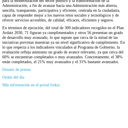
para la modernización del sector público y la transformación de la
Administración, a fin de avanzar hacia una Administración más abierta,
sencilla, transparente, participativa y eficiente, centrada en la ciudadanía,
capaz de responder mejor a los nuevos retos sociales y tecnológicos y de
ofrecer servicios accesibles, de calidad, eficaces, eficientes y seguros.
En términos de ejecución, del total de 309 indicadores recogidos en el Plan
Ardatz 2030, 71 figuran ya cumplimentados y otros 56 presentan un grado
de desarrollo muy avanzado, lo que supone que cerca de la mitad de las
iniciativas previstas muestran ya un nivel significativo de cumplimiento. En
lo que respecta a los indicadores vinculados al Programa de Gobierno, la
evaluación refleja asimismo un grado de avance relevante, ya que cerca del
60% se encuentran completados o muy avanzados. Concretamente, el 38%
están completados, el 21% muy avanzados y el 31% bastante avanzados.
Dossier de prensa
Orden del día
(Se
Más información en el portal Irekia
abrirá
en
nueva
ventana)