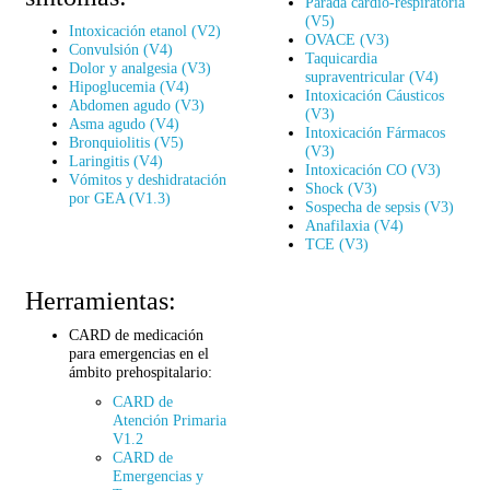
Parada cardio-respiratoria
(V5)
Intoxicación etanol (V2)
OVACE (V3)
Convulsión (V4)
Taquicardia
Dolor y analgesia (V3)
supraventricular (V4)
Hipoglucemia (V4)
Intoxicación Cáusticos
Abdomen agudo (V3)
(V3)
Asma agudo (V4)
Intoxicación Fármacos
Bronquiolitis (V5)
(V3)
Laringitis (V4)
Intoxicación CO (V3)
Vómitos y deshidratación
Shock (V3)
por GEA (V1.3)
Sospecha de sepsis (V3)
Anafilaxia (V4)
TCE (V3)
Herramientas:
CARD de medicación
para emergencias en el
ámbito prehospitalario:
CARD de
Atención Primaria
V1.2
CARD de
Emergencias y