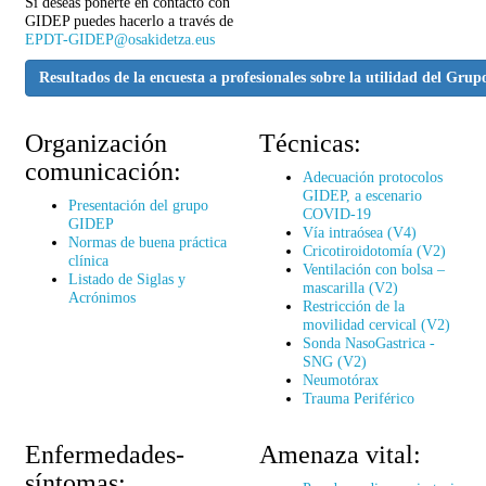
Si deseas ponerte en contacto con
GIDEP puedes hacerlo a través de
EPDT-GIDEP@osakidetza.eus
Resultados de la encuesta a profesionales sobre la utilidad del Gru
Organización
Técnicas:
comunicación:
Adecuación protocolos
GIDEP, a escenario
Presentación del grupo
COVID-19
GIDEP
Vía intraósea (V4)
Normas de buena práctica
Cricotiroidotomía (V2)
clínica
Ventilación con bolsa –
Listado de Siglas y
mascarilla (V2)
Acrónimos
Restricción de la
movilidad cervical (V2)
Sonda NasoGastrica -
SNG (V2)
Neumotórax
Trauma Periférico
Enfermedades-
Amenaza vital:
síntomas: