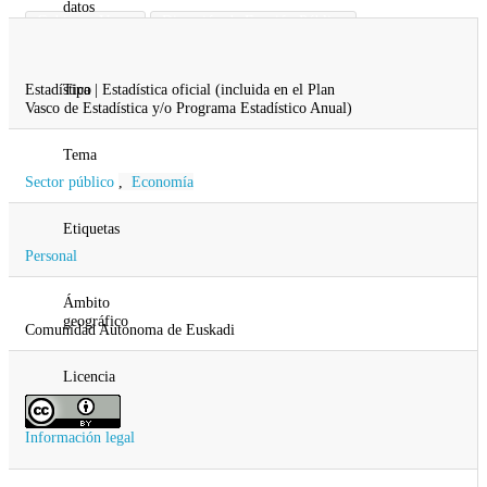
datos
Gobierno Vasco
Dirección de Función Pública
Gobernanza, Administración Digital y
Autogobierno
Estadística | Estadística oficial (incluida en el Plan
Tipo
Vasco de Estadística y/o Programa Estadístico Anual)
Tema
Sector público
,
Economía
Etiquetas
Personal
Ámbito
geográfico
Comunidad Autonoma de Euskadi
Licencia
Información legal