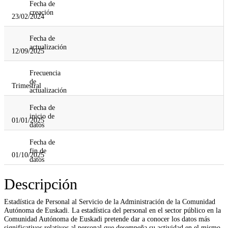
Fecha de
creación
23/02/2024
Fecha de
actualización
12/09/2025
Frecuencia
de
Trimestral
actualización
Fecha de
inicio de
01/01/2025
datos
Fecha de
fin de
01/10/2025
datos
Descripción
Estadística de Personal al Servicio de la Administración de la Comunidad
Autónoma de Euskadi. La estadística del personal en el sector público en la
Comunidad Autónoma de Euskadi pretende dar a conocer los datos más
significativos relativos al personal que desempeña su actividad en el mismo,