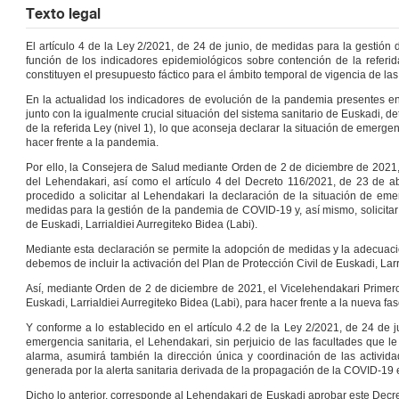
Texto legal
El artículo 4 de la Ley 2/2021, de 24 de junio, de medidas para la gestión
función de los indicadores epidemiológicos sobre contención de la referi
constituyen el presupuesto fáctico para el ámbito temporal de vigencia de l
En la actualidad los indicadores de evolución de la pandemia presentes 
junto con la igualmente crucial situación del sistema sanitario de Euskadi, d
de la referida Ley (nivel 1), lo que aconseja declarar la situación de emerge
hacer frente a la pandemia.
Por ello, la Consejera de Salud mediante Orden de 2 de diciembre de 2021, e
del Lehendakari, así como el artículo 4 del Decreto 116/2021, de 23 de ab
procedido a solicitar al Lehendakari la declaración de la situación de eme
medidas para la gestión de la pandemia de COVID-19 y, así mismo, solicitar
de Euskadi, Larrialdiei Aurregiteko Bidea (Labi).
Mediante esta declaración se permite la adopción de medidas y la adecuació
debemos de incluir la activación del Plan de Protección Civil de Euskadi, Larr
Así, mediante Orden de 2 de diciembre de 2021, el Vicelehendakari Primero 
Euskadi, Larrialdiei Aurregiteko Bidea (Labi), para hacer frente a la nueva 
Y conforme a lo establecido en el artículo 4.2 de la Ley 2/2021, de 24 de
emergencia sanitaria, el Lehendakari, sin perjuicio de las facultades que 
alarma, asumirá también la dirección única y coordinación de las activid
generada por la alerta sanitaria derivada de la propagación de la COVID-19 e
Dicho lo anterior, corresponde al Lehendakari de Euskadi aprobar este Decreto