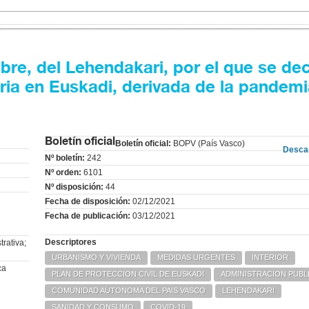
e, del Lehendakari, por el que se dec
ria en Euskadi, derivada de la pandem
Boletín oficial
Boletín oficial:
BOPV (País Vasco)
Desca
Nº boletín:
242
Nº orden:
6101
Nº disposición:
44
Fecha de disposición:
02/12/2021
Fecha de publicación:
03/12/2021
Descriptores
trativa;
URBANISMO Y VIVIENDA
MEDIDAS URGENTES
INTERIOR
ca
PLAN DE PROTECCION CIVIL DE EUSKADI
ADMINISTRACION PUBL
COMUNIDAD AUTONOMA DEL PAIS VASCO
LEHENDAKARI
SANIDAD Y CONSUMO
COVID-19