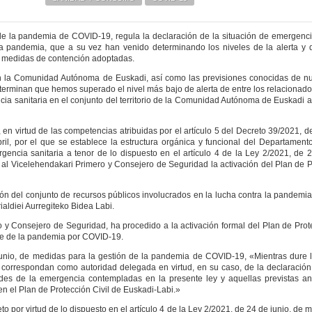
 de la pandemia de COVID-19, regula la declaración de la situación de emergencia
da pandemia, que a su vez han venido determinando los niveles de la alerta y 
as medidas de contención adoptadas.
en la Comunidad Autónoma de Euskadi, así como las previsiones conocidas de nu
eterminan que hemos superado el nivel más bajo de alerta de entre los relacionados 
ncia sanitaria en el conjunto del territorio de la Comunidad Autónoma de Euskadi a
n virtud de las competencias atribuidas por el artículo 5 del Decreto 39/2021, d
ril, por el que se establece la estructura orgánica y funcional del Departament
rgencia sanitaria a tenor de lo dispuesto en el artículo 4 de la Ley 2/2021, de 
 al Vicelehendakari Primero y Consejero de Seguridad la activación del Plan de P
n del conjunto de recursos públicos involucrados en la lucha contra la pandemia,
ialdiei Aurregiteko Bidea Labi.
y Consejero de Seguridad, ha procedido a la activación formal del Plan de Prote
fase de la pandemia por COVID-19.
 junio, de medidas para la gestión de la pandemia de COVID-19, «Mientras dure l
le correspondan como autoridad delegada en virtud, en su caso, de la declaración
ades de la emergencia contempladas en la presente ley y aquellas previstas ant
n el Plan de Protección Civil de Euskadi-Labi.»
 por virtud de lo dispuesto en el artículo 4 de la Ley 2/2021, de 24 de junio, de 