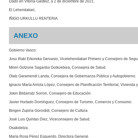
Dado en Vitoria-Gasteiz, a 2 de diciembre de 2021.
El Lehendakari,
IÑIGO URKULLU RENTERIA.
ANEXO
Gobierno Vasco:
Josu Iñaki Erkoreka Gervasio, Vicelehendakari Primero y Consejero de Segu
Miren Gotzone Sagardui Goikoetxea, Consejera de Salud.
Olatz Garamendi Landa, Consejera de Gobernanza Pública y Autogobierno.
Ignacio María Arriola López, Consejero de Planificación Territorial, Vivienda 
Jokin Bildarratz Sorron, Consejero de Educación.
Javier Hurtado Domínguez, Consejero de Turismo, Comercio y Consumo.
Bingen Zupiria Gorostidi, Consejero de Cultura.
José Luis Quintas Diez, Viceconsejero de Salud.
Osakidetza:
María Rosa Pérez Esquerdo, Directora General.