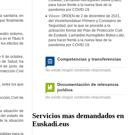
Euskadi, Larrialdiei Aurregiteko Bidea (Labi),
para hacer frente a la nueva fase de la
pandemia por COVID-19.
 sanitaria, en
Véase:
ORDEN de 2 de diciembre de 2021,
que finalmente
del Vicelehendakari Primero y Consejero de
Seguridad, por la que se procede a la
activación formal del Plan de Protección Civil
estro entorno,
de Euskadi, Larrialdiei Aurregiteko Bidea-Labi,
en el Título II
para hacer frente a la nueva fase de la
 los efectos de
pandemia por COVID-19.
e 6 de octubre,
Competencias y transferencias
o de Salud, ha
24 de junio, de
No existe ningún contenido relacionado.
rotección Civil
Documentación de relevancia
 entre los que
jurídica
No existe ningún contenido relacionado.
cción Civil de
a situación de
Servicios mas demandados en
 del estado de
e la situación
Euskadi.eus
medidas para la