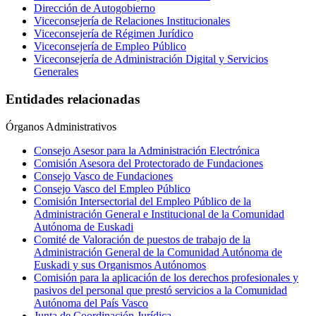
Dirección de Autogobierno
Viceconsejería de Relaciones Institucionales
Viceconsejería de Régimen Jurídico
Viceconsejería de Empleo Público
Viceconsejería de Administración Digital y Servicios
Generales
Entidades relacionadas
Órganos Administrativos
Consejo Asesor para la Administración Electrónica
Comisión Asesora del Protectorado de Fundaciones
Consejo Vasco de Fundaciones
Consejo Vasco del Empleo Público
Comisión Intersectorial del Empleo Público de la
Administración General e Institucional de la Comunidad
Autónoma de Euskadi
Comité de Valoración de puestos de trabajo de la
Administración General de la Comunidad Autónoma de
Euskadi y sus Organismos Autónomos
Comisión para la aplicación de los derechos profesionales y
pasivos del personal que prestó servicios a la Comunidad
Autónoma del País Vasco
Junta de Coordinación Jurídica