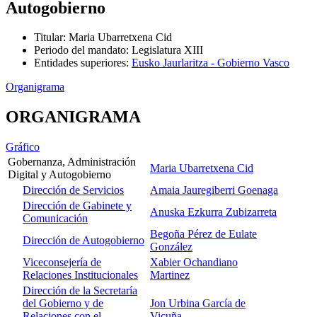
Autogobierno
Titular
:
Maria Ubarretxena Cid
Periodo del mandato
:
Legislatura XIII
Entidades superiores
:
Eusko Jaurlaritza - Gobierno Vasco
Organigrama
ORGANIGRAMA
Gráfico
Gobernanza, Administración
Maria Ubarretxena Cid
Digital y Autogobierno
Dirección de Servicios
Amaia Jauregiberri Goenaga
Dirección de Gabinete y
Anuska Ezkurra Zubizarreta
Comunicación
Begoña Pérez de Eulate
Dirección de Autogobierno
González
Viceconsejería de
Xabier Ochandiano
Relaciones Institucionales
Martinez
Dirección de la Secretaría
del Gobierno y de
Jon Urbina García de
Relaciones con el
Vicuña