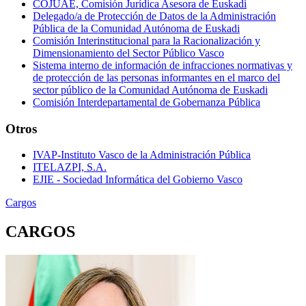
COJUAE, Comisión Jurídica Asesora de Euskadi
Delegado/a de Protección de Datos de la Administración
Pública de la Comunidad Autónoma de Euskadi
Comisión Interinstitucional para la Racionalización y
Dimensionamiento del Sector Público Vasco
Sistema interno de información de infracciones normativas y
de protección de las personas informantes en el marco del
sector público de la Comunidad Autónoma de Euskadi
Comisión Interdepartamental de Gobernanza Pública
Otros
IVAP-Instituto Vasco de la Administración Pública
ITELAZPI, S.A.
EJIE - Sociedad Informática del Gobierno Vasco
Cargos
CARGOS