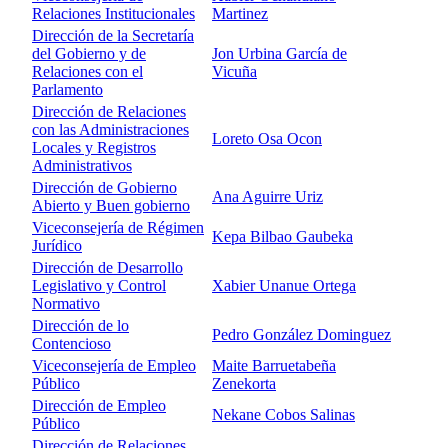
Relaciones Institucionales
Martinez
Dirección de la Secretaría
del Gobierno y de
Jon Urbina García de
Relaciones con el
Vicuña
Parlamento
Dirección de Relaciones
con las Administraciones
Loreto Osa Ocon
Locales y Registros
Administrativos
Dirección de Gobierno
Ana Aguirre Uriz
Abierto y Buen gobierno
Viceconsejería de Régimen
Kepa Bilbao Gaubeka
Jurídico
Dirección de Desarrollo
Legislativo y Control
Xabier Unanue Ortega
Normativo
Dirección de lo
Pedro González Dominguez
Contencioso
Viceconsejería de Empleo
Maite Barruetabeña
Público
Zenekorta
Dirección de Empleo
Nekane Cobos Salinas
Público
Dirección de Relaciones