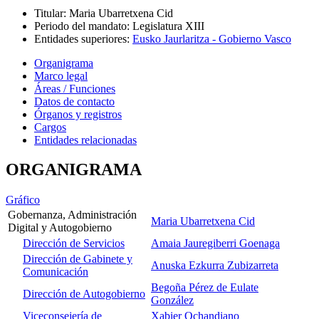
Titular
:
Maria Ubarretxena Cid
Periodo del mandato
:
Legislatura XIII
Entidades superiores
:
Eusko Jaurlaritza - Gobierno Vasco
Organigrama
Marco legal
Áreas / Funciones
Datos de contacto
Órganos y registros
Cargos
Entidades relacionadas
ORGANIGRAMA
Gráfico
Gobernanza, Administración
Maria Ubarretxena Cid
Digital y Autogobierno
Dirección de Servicios
Amaia Jauregiberri Goenaga
Dirección de Gabinete y
Anuska Ezkurra Zubizarreta
Comunicación
Begoña Pérez de Eulate
Dirección de Autogobierno
González
Viceconsejería de
Xabier Ochandiano