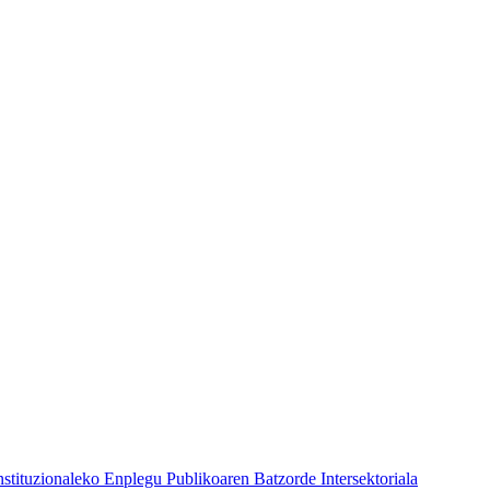
tituzionaleko Enplegu Publikoaren Batzorde Intersektoriala