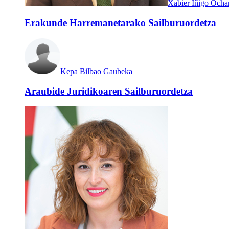
Xabier Iñigo Ocha
Erakunde Harremanetarako Sailburuordetza
Kepa Bilbao Gaubeka
Araubide Juridikoaren Sailburuordetza