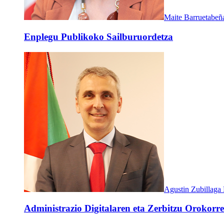
Maite Barruetabeñ
Enplegu Publikoko Sailburuordetza
Agustin Zubillaga
Administrazio Digitalaren eta Zerbitzu Orokorre