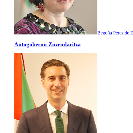
Begoña Pérez de E
Autogobernu Zuzendaritza