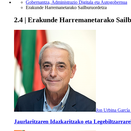
Gobernantza, Administrazio Digitala eta Autogobernua
Erakunde Harremanetarako Sailburuordetza
2.4 | Erakunde Harremanetarako Sail
Jon Urbina García
Jaurlaritzaren Idazkaritzako eta Legebiltzarrarek