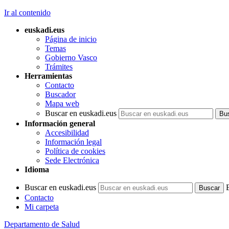
Ir al contenido
euskadi.eus
Página de inicio
Temas
Gobierno Vasco
Trámites
Herramientas
Contacto
Buscador
Mapa web
Buscar en euskadi.eus
Información general
Accesibilidad
Información legal
Política de cookies
Sede Electrónica
Idioma
Buscar en euskadi.eus
Contacto
Mi carpeta
Departamento de Salud