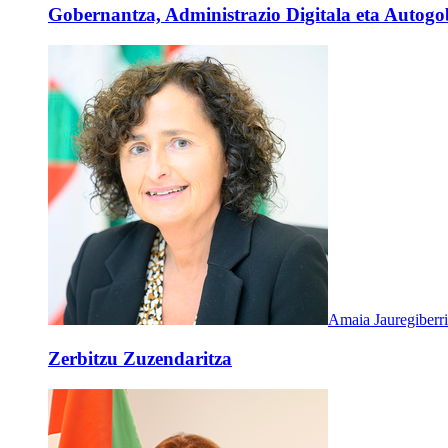
Gobernantza, Administrazio Digitala eta Autogob
Amaia Jauregiberr
Zerbitzu Zuzendaritza