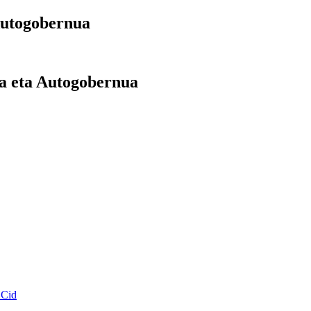
Autogobernua
la eta Autogobernua
 Cid