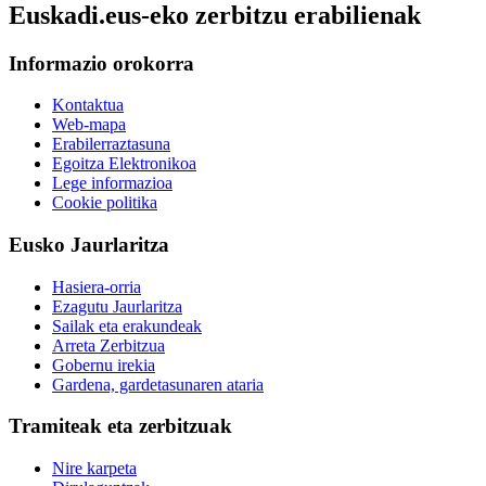
Euskadi.eus-eko zerbitzu erabilienak
Informazio orokorra
Kontaktua
Web-mapa
Erabilerraztasuna
Egoitza Elektronikoa
Lege informazioa
Cookie politika
Eusko Jaurlaritza
Hasiera-orria
Ezagutu Jaurlaritza
Sailak eta erakundeak
Arreta Zerbitzua
Gobernu irekia
Gardena, gardetasunaren ataria
Tramiteak eta zerbitzuak
Nire karpeta