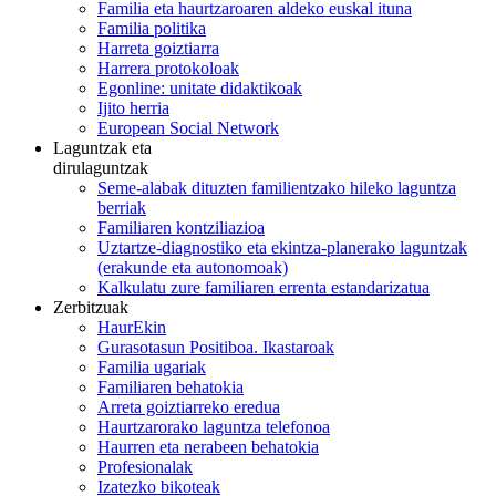
Familia eta haurtzaroaren aldeko euskal ituna
Familia politika
Harreta goiztiarra
Harrera protokoloak
Egonline: unitate didaktikoak
Ijito herria
European Social Network
Laguntzak eta
dirulaguntzak
Seme-alabak dituzten familientzako hileko laguntza
berriak
Familiaren kontziliazioa
Uztartze-diagnostiko eta ekintza-planerako laguntzak
(erakunde eta autonomoak)
Kalkulatu zure familiaren errenta estandarizatua
Zerbitzuak
HaurEkin
Gurasotasun Positiboa. Ikastaroak
Familia ugariak
Familiaren behatokia
Arreta goiztiarreko eredua
Haurtzarorako laguntza telefonoa
Haurren eta nerabeen behatokia
Profesionalak
Izatezko bikoteak