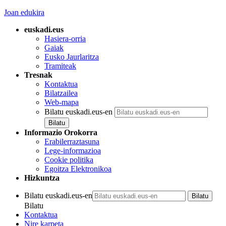
Joan edukira
euskadi.eus
Hasiera-orria
Gaiak
Eusko Jaurlaritza
Tramiteak
Tresnak
Kontaktua
Bilatzailea
Web-mapa
Bilatu euskadi.eus-en
Informazio Orokorra
Erabilerraztasuna
Lege-informazioa
Cookie politika
Egoitza Elektronikoa
Hizkuntza
Bilatu euskadi.eus-en
Bilatu
Kontaktua
Nire karpeta