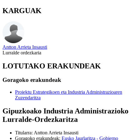
KARGUAK
Antton Arrieta Insausti
Lurralde ordezkaria
LOTUTAKO ERAKUNDEAK
Goragoko erakundeak
Proiektu Estrategikoen eta Industria Administrazioaren
Zuzendaritza
Gipuzkoako Industria Administrazioko
Lurralde-Ordezkaritza
Titularra
:
Antton Arrieta Insausti
Goragoko erakundeak
:
Eusko Jaurlaritza - Gobierno