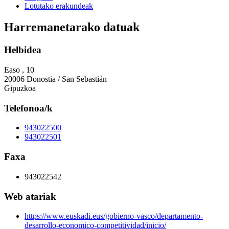
Lotutako erakundeak
Harremanetarako datuak
Helbidea
Easo , 10
20006 Donostia / San Sebastián
Gipuzkoa
Telefonoa/k
943022500
943022501
Faxa
943022542
Web atariak
https://www.euskadi.eus/gobierno-vasco/departamento-
desarrollo-economico-competitividad/inicio/