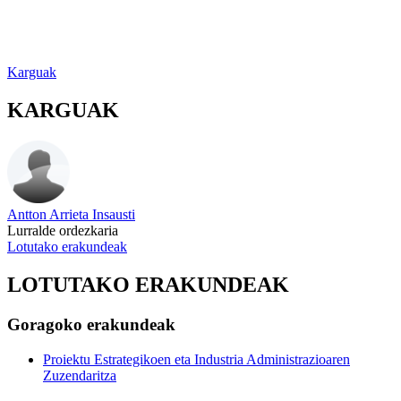
Karguak
KARGUAK
Antton Arrieta Insausti
Lurralde ordezkaria
Lotutako erakundeak
LOTUTAKO ERAKUNDEAK
Goragoko erakundeak
Proiektu Estrategikoen eta Industria Administrazioaren
Zuzendaritza