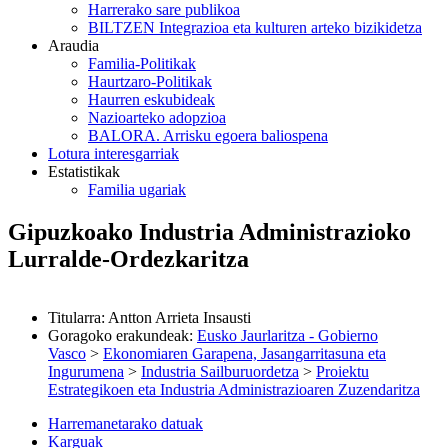
Harrerako sare publikoa
BILTZEN Integrazioa eta kulturen arteko bizikidetza
Araudia
Familia-Politikak
Haurtzaro-Politikak
Haurren eskubideak
Nazioarteko adopzioa
BALORA. Arrisku egoera baliospena
Lotura interesgarriak
Estatistikak
Familia ugariak
Gipuzkoako Industria Administrazioko
Lurralde-Ordezkaritza
Titularra
:
Antton Arrieta Insausti
Goragoko erakundeak
:
Eusko Jaurlaritza - Gobierno
Vasco
>
Ekonomiaren Garapena, Jasangarritasuna eta
Ingurumena
>
Industria Sailburuordetza
>
Proiektu
Estrategikoen eta Industria Administrazioaren Zuzendaritza
Harremanetarako datuak
Karguak