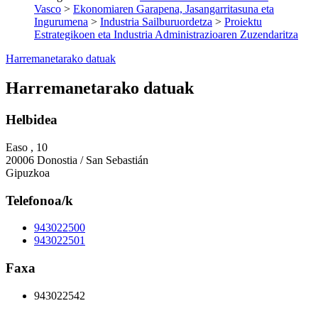
Vasco
>
Ekonomiaren Garapena, Jasangarritasuna eta
Ingurumena
>
Industria Sailburuordetza
>
Proiektu
Estrategikoen eta Industria Administrazioaren Zuzendaritza
Harremanetarako datuak
Harremanetarako datuak
Helbidea
Easo , 10
20006 Donostia / San Sebastián
Gipuzkoa
Telefonoa/k
943022500
943022501
Faxa
943022542