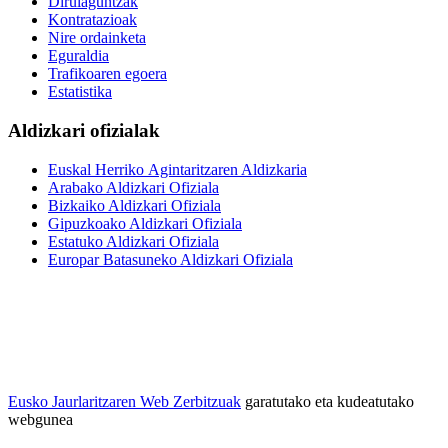
Dirulaguntzak
Kontratazioak
Nire ordainketa
Eguraldia
Trafikoaren egoera
Estatistika
Aldizkari ofizialak
Euskal Herriko Agintaritzaren Aldizkaria
Arabako Aldizkari Ofiziala
Bizkaiko Aldizkari Ofiziala
Gipuzkoako Aldizkari Ofiziala
Estatuko Aldizkari Ofiziala
Europar Batasuneko Aldizkari Ofiziala
Eusko Jaurlaritzaren Web Zerbitzuak
garatutako eta kudeatutako
webgunea