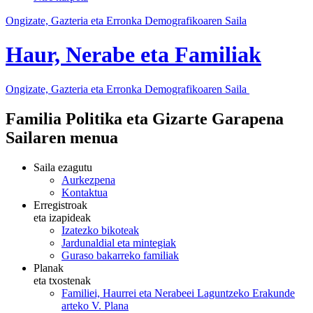
Ongizate, Gazteria eta Erronka Demografikoaren Saila
Haur, Nerabe eta Familiak
Ongizate, Gazteria eta Erronka Demografikoaren Saila
Familia Politika eta Gizarte Garapena
Sailaren menua
Saila ezagutu
Aurkezpena
Kontaktua
Erregistroak
eta izapideak
Izatezko bikoteak
Jardunaldial eta mintegiak
Guraso bakarreko familiak
Planak
eta txostenak
Familiei, Haurrei eta Nerabeei Laguntzeko Erakunde
arteko V. Plana