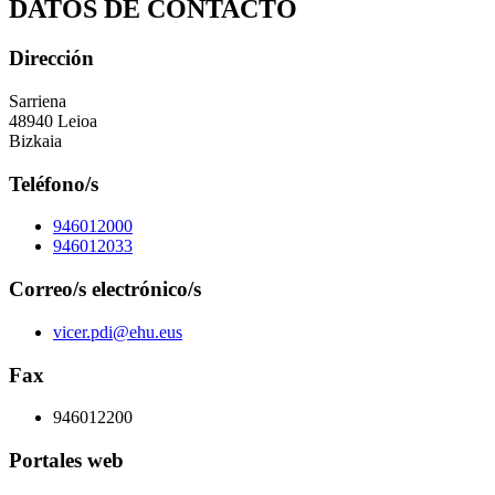
DATOS DE CONTACTO
Dirección
Sarriena
48940 Leioa
Bizkaia
Teléfono/s
946012000
946012033
Correo/s electrónico/s
vicer.pdi@ehu.eus
Fax
946012200
Portales web