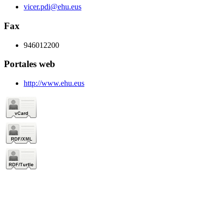
vicer.pdi@ehu.eus
Fax
946012200
Portales web
http://www.ehu.eus