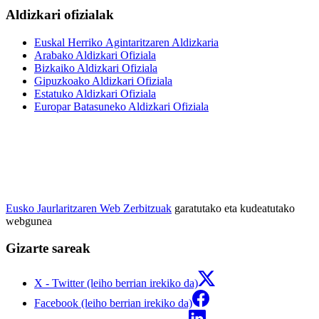
Aldizkari ofizialak
Euskal Herriko Agintaritzaren Aldizkaria
Arabako Aldizkari Ofiziala
Bizkaiko Aldizkari Ofiziala
Gipuzkoako Aldizkari Ofiziala
Estatuko Aldizkari Ofiziala
Europar Batasuneko Aldizkari Ofiziala
Eusko Jaurlaritzaren Web Zerbitzuak
garatutako eta kudeatutako
webgunea
Gizarte sareak
X - Twitter (leiho berrian irekiko da)
Facebook (leiho berrian irekiko da)