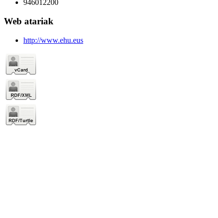
946012200
Web atariak
http://www.ehu.eus