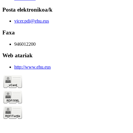
Posta elektronikoa/k
vicer.pdi@ehu.eus
Faxa
946012200
Web atariak
http://www.ehu.eus