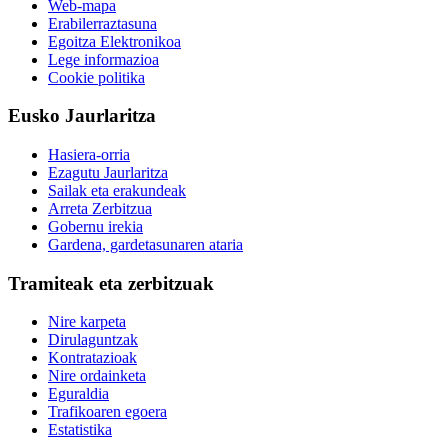
Web-mapa
Erabilerraztasuna
Egoitza Elektronikoa
Lege informazioa
Cookie politika
Eusko Jaurlaritza
Hasiera-orria
Ezagutu Jaurlaritza
Sailak eta erakundeak
Arreta Zerbitzua
Gobernu irekia
Gardena, gardetasunaren ataria
Tramiteak eta zerbitzuak
Nire karpeta
Dirulaguntzak
Kontratazioak
Nire ordainketa
Eguraldia
Trafikoaren egoera
Estatistika