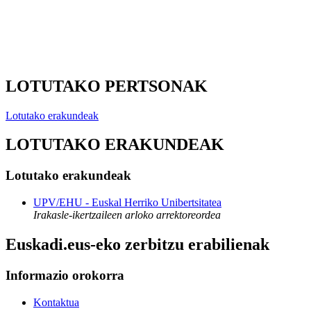
LOTUTAKO PERTSONAK
Lotutako erakundeak
LOTUTAKO ERAKUNDEAK
Lotutako erakundeak
UPV/EHU - Euskal Herriko Unibertsitatea
Irakasle-ikertzaileen arloko arrektoreordea
Euskadi.eus-eko zerbitzu erabilienak
Informazio orokorra
Kontaktua