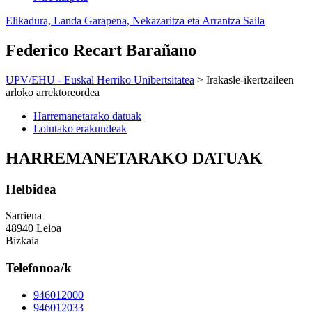
Elikadura, Landa Garapena, Nekazaritza eta Arrantza Saila
Federico Recart Barañano
UPV/EHU - Euskal Herriko Unibertsitatea
> Irakasle-ikertzaileen
arloko arrektoreordea
Harremanetarako datuak
Lotutako erakundeak
HARREMANETARAKO DATUAK
Helbidea
Sarriena
48940 Leioa
Bizkaia
Telefonoa/k
946012000
946012033