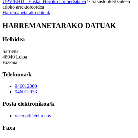
UPV/EHU - Euskal Herriko Unibertsitatea
> Irakasle-ikertzaileen
arloko arrektoreordea
Harremanetarako datuak
HARREMANETARAKO DATUAK
Helbidea
Sarriena
48940 Leioa
Bizkaia
Telefonoa/k
946012000
946012033
Posta elektronikoa/k
vicer.pdi@ehu.eus
Faxa