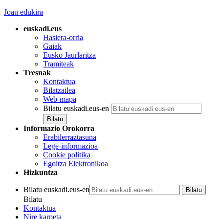
Joan edukira
euskadi.eus
Hasiera-orria
Gaiak
Eusko Jaurlaritza
Tramiteak
Tresnak
Kontaktua
Bilatzailea
Web-mapa
Bilatu euskadi.eus-en
Informazio Orokorra
Erabilerraztasuna
Lege-informazioa
Cookie politika
Egoitza Elektronikoa
Hizkuntza
Bilatu euskadi.eus-en
Bilatu
Kontaktua
Nire karpeta