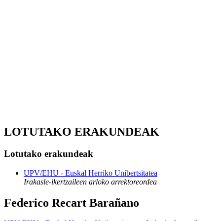
LOTUTAKO ERAKUNDEAK
Lotutako erakundeak
UPV/EHU - Euskal Herriko Unibertsitatea
Irakasle-ikertzaileen arloko arrektoreordea
Federico Recart Barañano