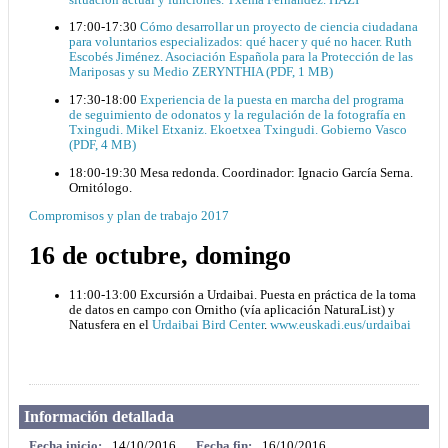
17:00-17:30
Cómo desarrollar un proyecto de ciencia ciudadana
para voluntarios especializados: qué hacer y qué no hacer. Ruth
Escobés Jiménez. Asociación Española para la Protección de las
Mariposas y su Medio ZERYNTHIA (PDF, 1 MB)
17:30-18:00
Experiencia de la puesta en marcha del programa
de seguimiento de odonatos y la regulación de la fotografía en
Txingudi. Mikel Etxaniz. Ekoetxea Txingudi. Gobierno Vasco
(PDF, 4 MB)
18:00-19:30 Mesa redonda. Coordinador: Ignacio García Serna.
Ornitólogo.
Compromisos y plan de trabajo 2017
16 de octubre, domingo
11:00-13:00 Excursión a Urdaibai. Puesta en práctica de la toma
de datos en campo con Ornitho (vía aplicación NaturaList) y
Natusfera en el
Urdaibai Bird Center
.
www.euskadi.eus/urdaibai
Información detallada
Fecha inicio:
14/10/2016
Fecha fin:
16/10/2016