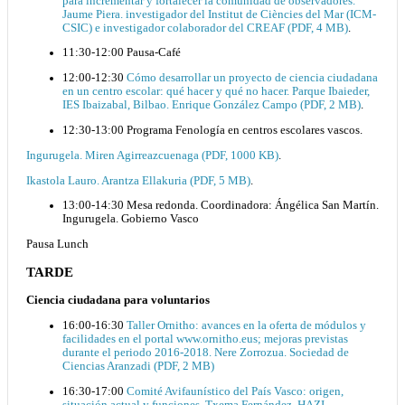
para incrementar y fortalecer la comunidad de observadores.
Jaume Piera. investigador del Institut de Ciències del Mar (ICM-
CSIC) e investigador colaborador del CREAF (PDF, 4 MB)
.
11:30-12:00 Pausa-Café
12:00-12:30
Cómo desarrollar un proyecto de ciencia ciudadana
en un centro escolar: qué hacer y qué no hacer. Parque Ibaieder,
IES Ibaizabal, Bilbao. Enrique González Campo (PDF, 2 MB)
.
12:30-13:00 Programa Fenología en centros escolares vascos.
Ingurugela. Miren Agirreazcuenaga (PDF, 1000 KB)
.
Ikastola Lauro. Arantza Ellakuria (PDF, 5 MB)
.
13:00-14:30 Mesa redonda. Coordinadora: Ángélica San Martín.
Ingurugela. Gobierno Vasco
Pausa Lunch
TARDE
Ciencia ciudadana para voluntarios
16:00-16:30
Taller Ornitho: avances en la oferta de módulos y
facilidades en el portal www.ornitho.eus; mejoras previstas
durante el periodo 2016-2018. Nere Zorrozua. Sociedad de
Ciencias Aranzadi (PDF, 2 MB)
16:30-17:00
Comité Avifaunístico del País Vasco: origen,
situación actual y funciones. Txema Fernández. HAZI