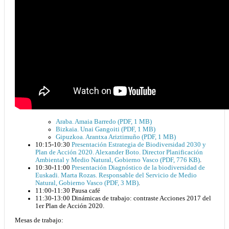
Araba. Amaia Barredo (PDF, 1 MB)
Bizkaia. Unai Gangoiti (PDF, 1 MB)
Gipuzkoa. Arantxa Ariztimuño (PDF, 1 MB)
10:15-10:30
Presentación Estrategia de Biodiversidad 2030 y
Plan de Acción 2020. Alexander Boto. Director Planificación
Ambiental y Medio Natural, Gobierno Vasco (PDF, 776 KB)
.
10:30-11:00
Presentación Diagnóstico de la biodiversidad de
Euskadi. Marta Rozas. Responsable del Servicio de Medio
Natural, Gobierno Vasco (PDF, 3 MB)
.
11:00-11:30 Pausa café
11:30-13:00 Dinámicas de trabajo: contraste Acciones 2017 del
1er Plan de Acción 2020.
Mesas de trabajo: