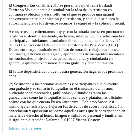
El Congreso Euskal Hiria 2017 se presenta bajo el lema Euskadi
Territorio Vivo que trata de simbolizar la idea de un territorio en
continua evolución y desarrollo, en el que se produce una natural
convivencia entre la población y el territorio, y en el que se busca la
autosuficiencia de los diversos recursos, la equidad y la cohesión social.
A esos retos nos enfrentamos hoy y -con la mirada puesta en procurar un
territorio sostenible, resiliente, inclusivo, inteligente, interrelacionado y
participativo- iniciamos la andadura formal del documento de revisión
de las Directrices de Ordenación del Territorio del País Vasco (DOT).
Documento cuyo resultado es el fruto de horas de trabajo, reuniones,
contrastes, reflexión estratégica y aportaciones de los agentes sociales e
institucionales, profesionales, personas expertas y ciudadanía en
general, a quienes expresamos nuestra gratitud y reconocimiento.
El futuro dependerá de lo que nuestra generación haga en los próximos
años.
(*) Se informa a las personas asistentes y participantes que el evento
será grabado y se tomarán fotografías en el transcurso del mismo;
pudiendo ser almacenadas, publicadas y difundidas tanto las
grabaciones como las fotografías en los canales y plataformas oficiales
online con las que cuenta Eusko Jaurlaritza - Gobierno Vasco. Así
mismo, quien asista podrá ejercer los derechos de acceso, rectificación,
cancelación y oposición así como aquellos otros que le correspondan en
materia de derecho al honor, imagen e intimidad personal y familiar en
la siguiente dirección: Nafarroa 2, 01007 Vitoria-Gasteiz.
Ediciones anteriores