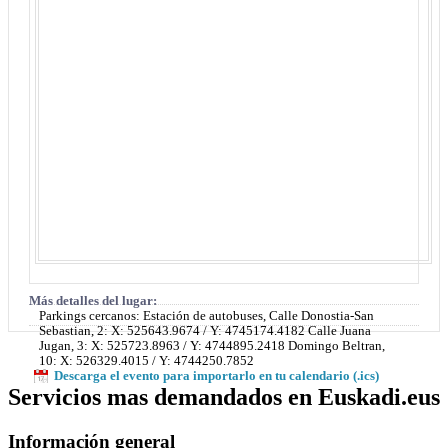
Más detalles del lugar:
Parkings cercanos: Estación de autobuses, Calle Donostia-San
Sebastian, 2: X: 525643.9674 / Y: 4745174.4182 Calle Juana
Jugan, 3: X: 525723.8963 / Y: 4744895.2418 Domingo Beltran,
10: X: 526329.4015 / Y: 4744250.7852
Descarga el evento para importarlo en tu calendario (.ics)
Servicios mas demandados en Euskadi.eus
Información general