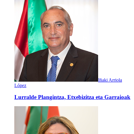
Iñaki Arriola
López
Lurralde Plangintza, Etxebizitza eta Garraioak