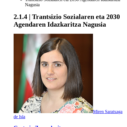
Nagusia
2.1.4 | Trantsizio Sozialaren eta 2030
Agendaren Idazkaritza Nagusia
Miren Saratxaga
de Isla