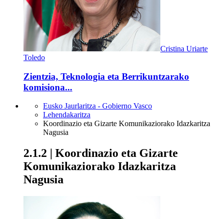
Cristina Uriarte
Toledo
Zientzia, Teknologia eta Berrikuntzarako
komisiona...
Eusko Jaurlaritza - Gobierno Vasco
Lehendakaritza
Koordinazio eta Gizarte Komunikaziorako Idazkaritza
Nagusia
2.1.2 | Koordinazio eta Gizarte
Komunikaziorako Idazkaritza
Nagusia