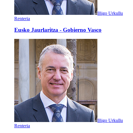
Iñigo Urkullu
Renteria
Eusko Jaurlaritza - Gobierno Vasco
Iñigo Urkullu
Renteria