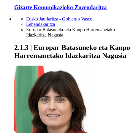
Gizarte Komunikazioko Zuzendaritza
Eusko Jaurlaritza - Gobierno Vasco
Lehendakaritza
Europar Batasuneko eta Kanpo Harremanetako
Idazkaritza Nagusia
2.1.3 | Europar Batasuneko eta Kanpo
Harremanetako Idazkaritza Nagusia