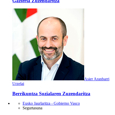
Gazteria Zuzendaritza
Asier Aranbarri
Urzelai
Berrikuntza Sozialaren Zuzendaritza
Eusko Jaurlaritza - Gobierno Vasco
Segurtasuna