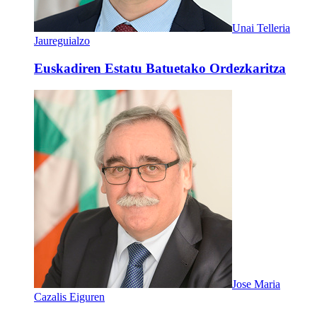
Unai Telleria
Jaureguialzo
Euskadiren Estatu Batuetako Ordezkaritza
Jose Maria
Cazalis Eiguren