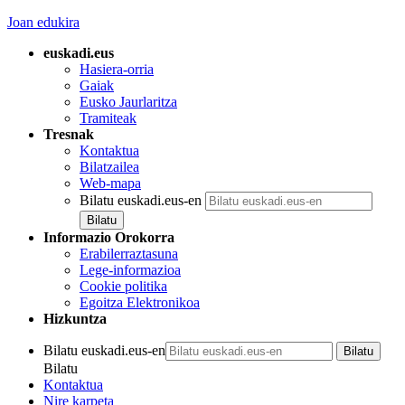
Joan edukira
euskadi.eus
Hasiera-orria
Gaiak
Eusko Jaurlaritza
Tramiteak
Tresnak
Kontaktua
Bilatzailea
Web-mapa
Bilatu euskadi.eus-en
Informazio Orokorra
Erabilerraztasuna
Lege-informazioa
Cookie politika
Egoitza Elektronikoa
Hizkuntza
Bilatu euskadi.eus-en
Bilatu
Kontaktua
Nire karpeta