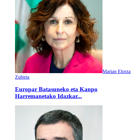
Marian Elorza
Zubiria
Europar Batasuneko eta Kanpo
Harremanetako Idazkar...