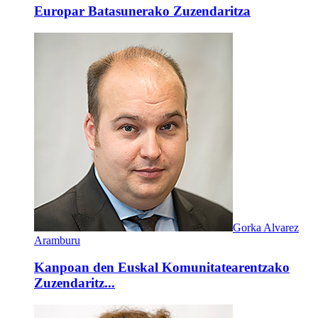
Europar Batasunerako Zuzendaritza
Gorka Alvarez
Aramburu
Kanpoan den Euskal Komunitatearentzako
Zuzendaritz...