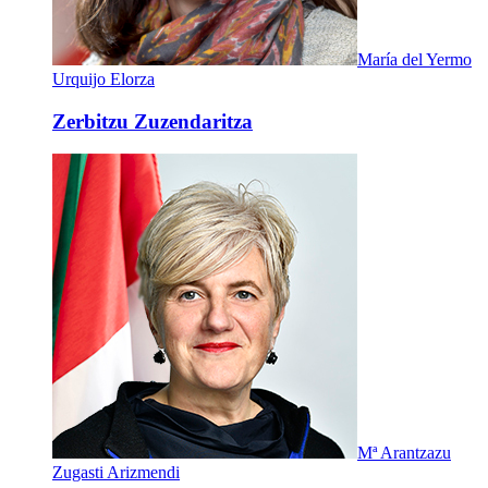
María del Yermo
Urquijo Elorza
Zerbitzu Zuzendaritza
Mª Arantzazu
Zugasti Arizmendi