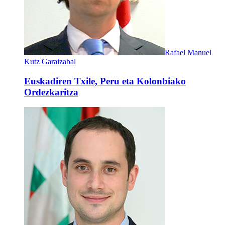
Rafael Manuel
Kutz Garaizabal
Euskadiren Txile, Peru eta Kolonbiako
Ordezkaritza