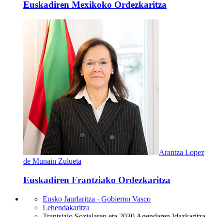
Euskadiren Mexikoko Ordezkaritza
Arantza Lopez
de Munain Zulueta
Euskadiren Frantziako Ordezkaritza
Eusko Jaurlaritza - Gobierno Vasco
Lehendakaritza
Trantsizio Sozialaren eta 2030 Agendaren Idazkaritza