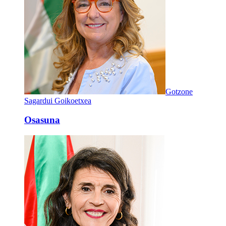
Gotzone
Sagardui Goikoetxea
Osasuna