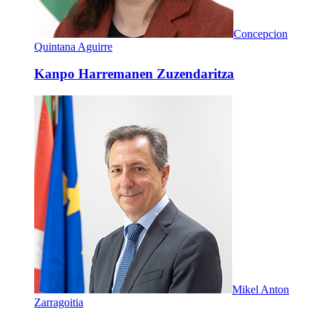
Concepcion
Quintana Aguirre
Kanpo Harremanen Zuzendaritza
Mikel Anton
Zarragoitia