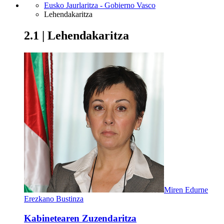
Eusko Jaurlaritza - Gobierno Vasco
Lehendakaritza
2.1 | Lehendakaritza
Miren Edurne
Erezkano Bustinza
Kabinetearen Zuzendaritza