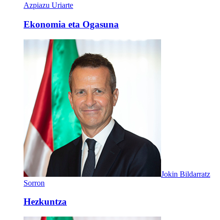
Azpiazu Uriarte
Ekonomia eta Ogasuna
Jokin Bildarratz
Sorron
Hezkuntza