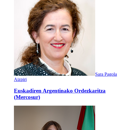
Sara Pagola
Aizpiri
Euskadiren Argentinako Ordezkaritza
(Mercosur)