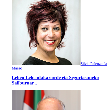
Silvia Palenzuela
Maeso
Lehen Lehendakariorde eta Segurtasuneko
Sailburuar...