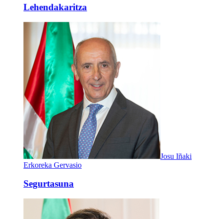
Lehendakaritza
Josu Iñaki
Erkoreka Gervasio
Segurtasuna