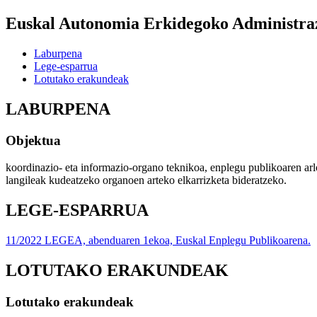
Euskal Autonomia Erkidegoko Administrazi
Laburpena
Lege-esparrua
Lotutako erakundeak
LABURPENA
Objektua
koordinazio- eta informazio-organo teknikoa, enplegu publikoaren ar
langileak kudeatzeko organoen arteko elkarrizketa bideratzeko.
LEGE-ESPARRUA
11/2022 LEGEA, abenduaren 1ekoa, Euskal Enplegu Publikoarena.
LOTUTAKO ERAKUNDEAK
Lotutako erakundeak