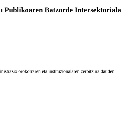
 Publikoaren Batzorde Intersektoriala
strazio orokorraren eta instituzionalaren zerbitzura dauden