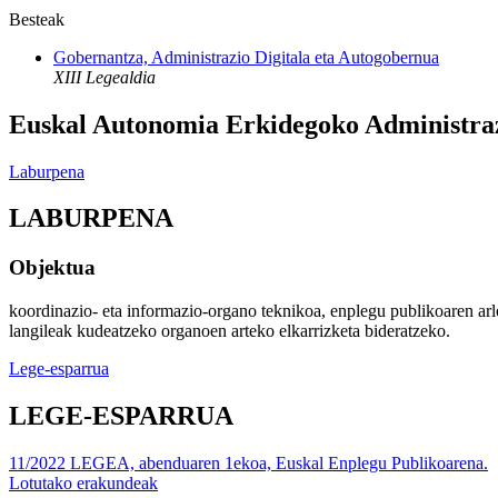
Besteak
Gobernantza, Administrazio Digitala eta Autogobernua
XIII Legealdia
Euskal Autonomia Erkidegoko Administrazi
Laburpena
LABURPENA
Objektua
koordinazio- eta informazio-organo teknikoa, enplegu publikoaren ar
langileak kudeatzeko organoen arteko elkarrizketa bideratzeko.
Lege-esparrua
LEGE-ESPARRUA
11/2022 LEGEA, abenduaren 1ekoa, Euskal Enplegu Publikoarena.
Lotutako erakundeak