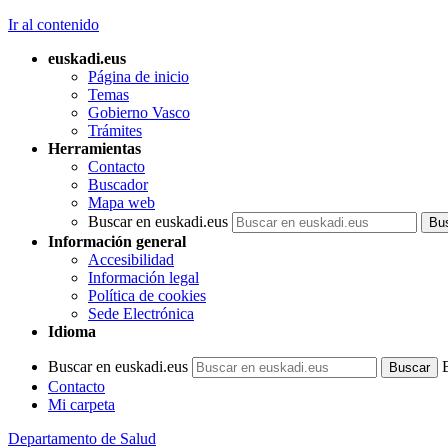
Ir al contenido
euskadi.eus
Página de inicio
Temas
Gobierno Vasco
Trámites
Herramientas
Contacto
Buscador
Mapa web
Buscar en euskadi.eus
Información general
Accesibilidad
Información legal
Política de cookies
Sede Electrónica
Idioma
Buscar en euskadi.eus
Contacto
Mi carpeta
Departamento de Salud