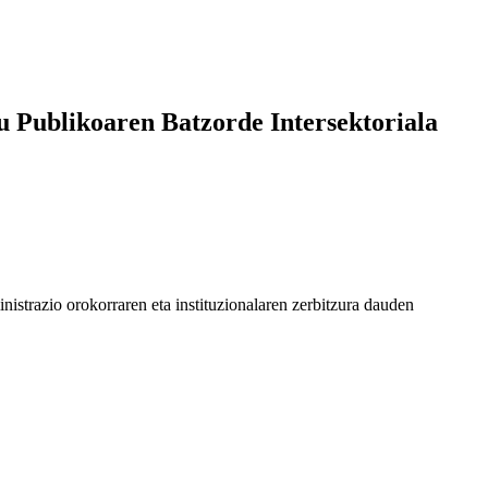
 Publikoaren Batzorde Intersektoriala
strazio orokorraren eta instituzionalaren zerbitzura dauden