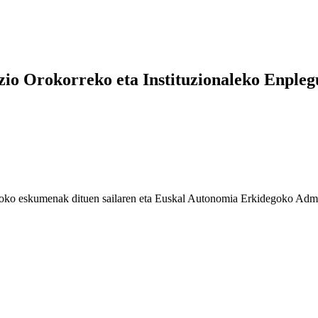
o Orokorreko eta Instituzionaleko Enplegu
loko eskumenak dituen sailaren eta Euskal Autonomia Erkidegoko Admini