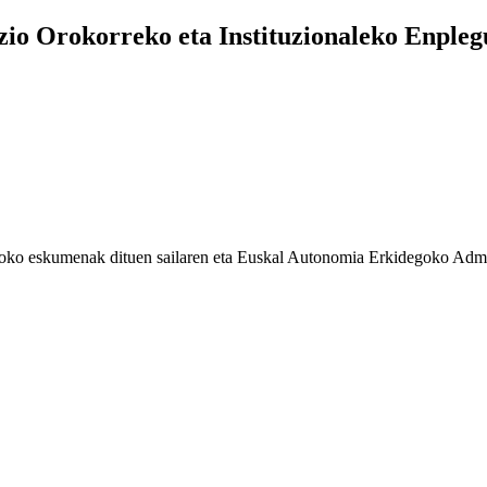
o Orokorreko eta Instituzionaleko Enplegu
loko eskumenak dituen sailaren eta Euskal Autonomia Erkidegoko Admini