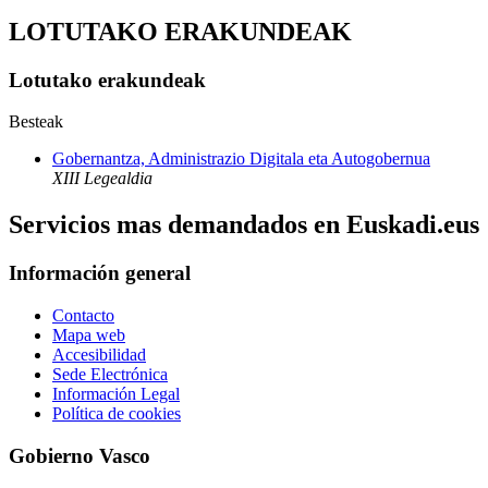
LOTUTAKO ERAKUNDEAK
Lotutako erakundeak
Besteak
Gobernantza, Administrazio Digitala eta Autogobernua
XIII Legealdia
Servicios mas demandados en Euskadi.eus
Información general
Contacto
Mapa web
Accesibilidad
Sede Electrónica
Información Legal
Política de cookies
Gobierno Vasco