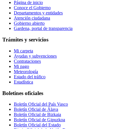
Página de inicio
Conoce el Gobierno
Departamentos y entidades
Atención ciudadana
Gobierno abierto
Gardena, portal de transparencia
Trámites y servicios
Mi carpeta
Ayudas y subvenciones
Contrataciones
Mi pago
Meteorología
Estado del tráfico
Estadística
Boletines oficiales
Boletín Oficial del País Vasco
Boletín Oficial de Álava
Boletín Oficial de Bizkaia
Boletín Oficial de Gipuzkoa
Boletín Oficial del Estado