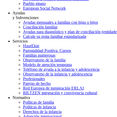
Pueblo gitano
European Social Network
Ayudas
y Subvenciones
Ayudas mensuales a familias con hijas o hijos
Conciliación familiar
Ayudas para diagnóstico y plan de conciliación (entidad
Calcule su renta familiar estandarizada
Servicios
HaurEkin
Parentalidad Positiva. Cursos
Familias numerosas
Observatorio de la familia
Modelo de atención temprana
Teléfono de ayuda a la infancia y adolescencia
Observatorio de la infancia y adolescencia
Profesionales
Parejas de hecho
Red Europea de inmigración ERLAI
BILTZEN integración y convivencia cultural
Normativa
Políticas de familia
Políticas de infancia
Derechos de la infancia
Adopción internacional