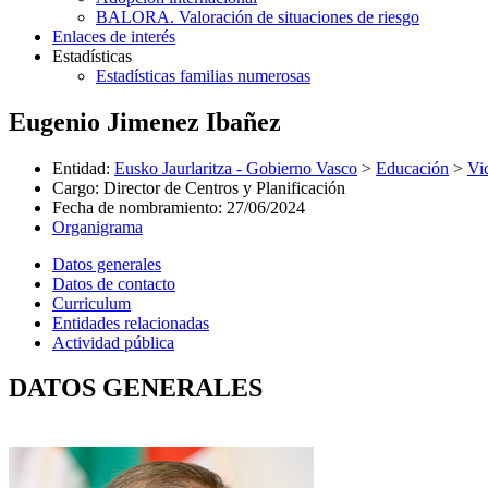
BALORA. Valoración de situaciones de riesgo
Enlaces de interés
Estadísticas
Estadísticas familias numerosas
Eugenio Jimenez Ibañez
Entidad
:
Eusko Jaurlaritza - Gobierno Vasco
>
Educación
>
Vi
Cargo
:
Director de Centros y Planificación
Fecha de nombramiento
:
27/06/2024
Organigrama
Datos generales
Datos de contacto
Curriculum
Entidades relacionadas
Actividad pública
DATOS GENERALES