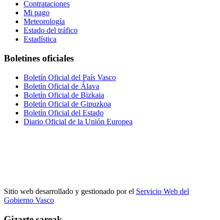
Contrataciones
Mi pago
Meteorología
Estado del tráfico
Estadística
Boletines oficiales
Boletín Oficial del País Vasco
Boletín Oficial de Álava
Boletín Oficial de Bizkaia
Boletín Oficial de Gipuzkoa
Boletín Oficial del Estado
Diario Oficial de la Unión Europea
Sitio web desarrollado y gestionado por el
Servicio Web del
Gobierno Vasco
Gizarte sareak