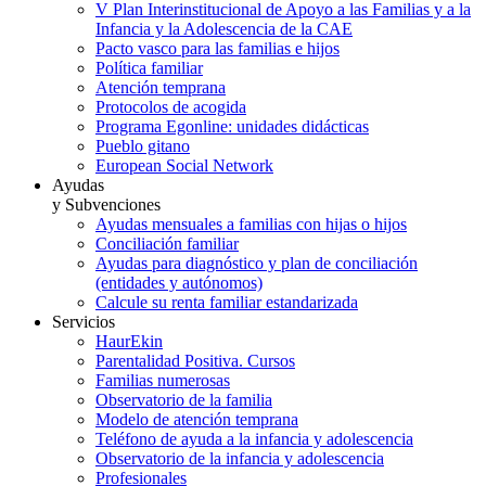
V Plan Interinstitucional de Apoyo a las Familias y a la
Infancia y la Adolescencia de la CAE
Pacto vasco para las familias e hijos
Política familiar
Atención temprana
Protocolos de acogida
Programa Egonline: unidades didácticas
Pueblo gitano
European Social Network
Ayudas
y Subvenciones
Ayudas mensuales a familias con hijas o hijos
Conciliación familiar
Ayudas para diagnóstico y plan de conciliación
(entidades y autónomos)
Calcule su renta familiar estandarizada
Servicios
HaurEkin
Parentalidad Positiva. Cursos
Familias numerosas
Observatorio de la familia
Modelo de atención temprana
Teléfono de ayuda a la infancia y adolescencia
Observatorio de la infancia y adolescencia
Profesionales