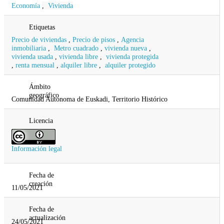
Economía
,
Vivienda
Etiquetas
Precio de viviendas
,
Precio de pisos
,
Agencia
inmobiliaria
,
Metro cuadrado
,
vivienda nueva
,
vivienda usada
,
vivienda libre
,
vivienda protegida
,
renta mensual
,
alquiler libre
,
alquiler protegido
Ámbito
geográfico
Comunidad Autonoma de Euskadi, Territorio Histórico
Licencia
Información legal
Fecha de
creación
11/05/2021
Fecha de
actualización
24/05/2021