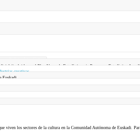
a y Política Lingüística
 oficial (incluida en el Plan Vasco de Estadística y/o Programa Estadístico Anual
dustrias creativas
e Euskadi
d que viven los sectores de la cultura en la Comunidad Autónoma de Euskadi. Para e