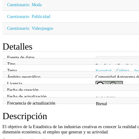
Cuestionario: Moda
Cuestionario: Publicidad
Cuestionario: Videojuegos
Detalles
Fuente de datos
Departamento de Cultur
Tipo
Estadística | Estadística
Tema
Sociedad
,
Cultura
,
In
Ámbito geográfico
Comunidad Autonoma d
Licencia
Fecha de creación
31/01/2020
Fecha de actualización
31/01/2020
Frecuencia de actualización
Bienal
Descripción
El objetivo de la Estadística de las industrias creativas es conocer la realida
dimensión económica, el empleo que generan y su actividad.