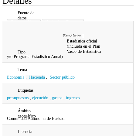
Detalles
Fuente de
datos
Gobierno Vasco
Hacienda y Finanzas
Diputación Foral de Araba
Estadística |
Diputación Foral de Bizkaia
Estadística oficial
Diputación Foral de Gipuzkoa
(incluida en el Plan
Vasco de Estadística
Tipo
y/o Programa Estadístico Anual)
Tema
Economía
,
Hacienda
,
Sector público
Etiquetas
presupuestos
,
ejecución
,
gastos
,
ingresos
Ámbito
geográfico
Comunidad Autonoma de Euskadi
Licencia