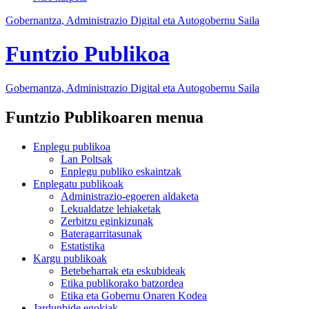
Gobernantza, Administrazio Digital eta Autogobernu Saila
Funtzio Publikoa
Gobernantza, Administrazio Digital eta Autogobernu
Saila
Funtzio Publikoaren menua
Enplegu publikoa
Lan Poltsak
Enplegu publiko eskaintzak
Enplegatu publikoak
Administrazio-egoeren aldaketa
Lekualdatze lehiaketak
Zerbitzu eginkizunak
Bateragarritasunak
Estatistika
Kargu publikoak
Betebeharrak eta eskubideak
Etika publikorako batzordea
Etika eta Gobernu Onaren Kodea
Jardunbide egokiak