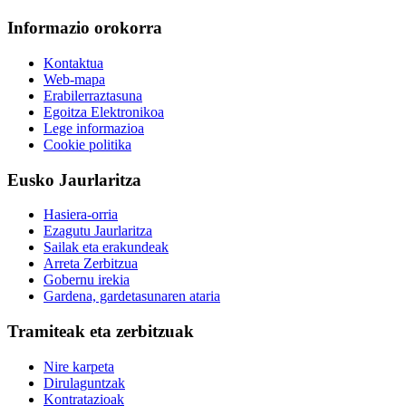
Informazio orokorra
Kontaktua
Web-mapa
Erabilerraztasuna
Egoitza Elektronikoa
Lege informazioa
Cookie politika
Eusko Jaurlaritza
Hasiera-orria
Ezagutu Jaurlaritza
Sailak eta erakundeak
Arreta Zerbitzua
Gobernu irekia
Gardena, gardetasunaren ataria
Tramiteak eta zerbitzuak
Nire karpeta
Dirulaguntzak
Kontratazioak