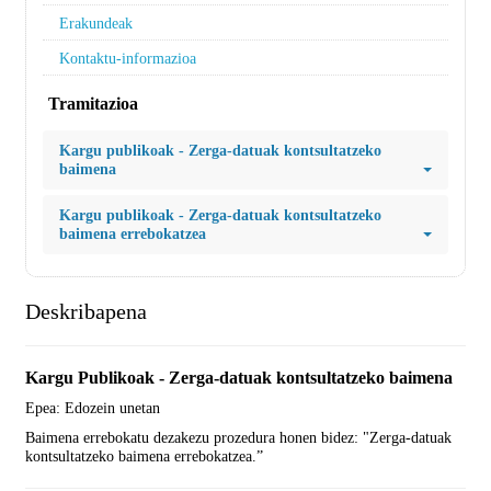
Erakundeak
Kontaktu-informazioa
Tramitazioa
Kargu publikoak - Zerga-datuak kontsultatzeko
baimena
Kargu publikoak - Zerga-datuak kontsultatzeko
baimena errebokatzea
Deskribapena
Kargu Publikoak - Zerga-datuak kontsultatzeko baimena
Epea: Edozein unetan
Baimena errebokatu dezakezu prozedura honen bidez: "Zerga-datuak
kontsultatzeko baimena errebokatzea.”