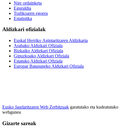
Nire ordainketa
Eguraldia
Trafikoaren egoera
Estatistika
Aldizkari ofizialak
Euskal Herriko Agintaritzaren Aldizkaria
Arabako Aldizkari Ofiziala
Bizkaiko Aldizkari Ofiziala
Gipuzkoako Aldizkari Ofiziala
Estatuko Aldizkari Ofiziala
Europar Batasuneko Aldizkari Ofiziala
Eusko Jaurlaritzaren Web Zerbitzuak
garatutako eta kudeatutako
webgunea
Gizarte sareak