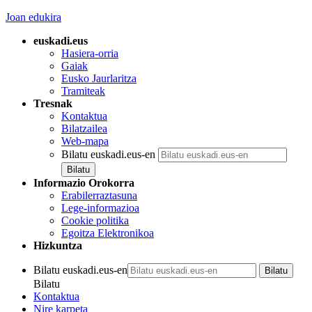
Joan edukira
euskadi.eus
Hasiera-orria
Gaiak
Eusko Jaurlaritza
Tramiteak
Tresnak
Kontaktua
Bilatzailea
Web-mapa
Bilatu euskadi.eus-en
Informazio Orokorra
Erabilerraztasuna
Lege-informazioa
Cookie politika
Egoitza Elektronikoa
Hizkuntza
Bilatu euskadi.eus-en
Bilatu
Kontaktua
Nire karpeta