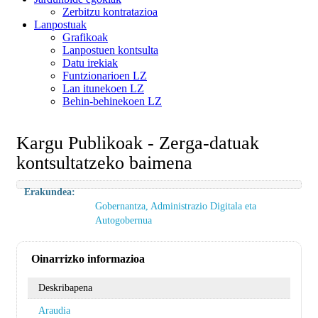
Zerbitzu kontratazioa
Lanpostuak
Grafikoak
Lanpostuen kontsulta
Datu irekiak
Funtzionarioen LZ
Lan itunekoen LZ
Behin-behinekoen LZ
Kargu Publikoak - Zerga-datuak
kontsultatzeko baimena
Erakundea:
Gobernantza, Administrazio Digitala eta
Autogobernua
Oinarrizko informazioa
Deskribapena
Araudia