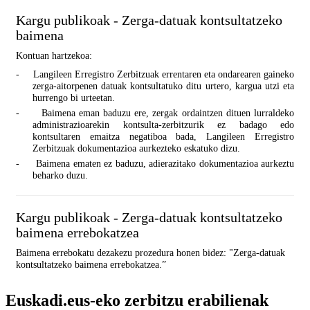
Kargu publikoak - Zerga-datuak kontsultatzeko
baimena
Kontuan hartzekoa:
-
Langileen Erregistro Zerbitzuak errentaren eta ondarearen gaineko
zerga-aitorpenen datuak kontsultatuko ditu urtero, kargua utzi eta
hurrengo bi urteetan.
-
Baimena eman baduzu ere, zergak ordaintzen dituen lurraldeko
administrazioarekin kontsulta-zerbitzurik ez badago edo
kontsultaren emaitza negatiboa bada, Langileen Erregistro
Zerbitzuak dokumentazioa aurkezteko eskatuko dizu.
-
Baimena ematen ez baduzu, adierazitako dokumentazioa aurkeztu
beharko duzu.
Kargu publikoak - Zerga-datuak kontsultatzeko
baimena errebokatzea
Baimena errebokatu dezakezu prozedura honen bidez: "Zerga-datuak
kontsultatzeko baimena errebokatzea.”
Euskadi.eus-eko zerbitzu erabilienak