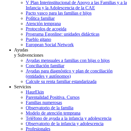
V Plan Interinstitucional de Apoyo a las Familias y a la
Infancia y la Adolescencia de la CAE
Pacto vasco para las familias e hijos
Política familiar
Atención temprana
Protocolos de acogida
Programa Egonline: unidades didácticas
Pueblo gitano
European Social Network
Ayudas
y Subvenciones
Ayudas mensuales a familias con hijas o hijos
Conciliación familiar
Ayudas para diagnóstico y plan de conciliación
(entidades y autónomos)
Calcule su renta familiar estandarizada
Servicios
HaurEkin
Parentalidad Positiva. Cursos
Familias numerosas
Observatorio de la familia
Modelo de atención temprana
Teléfono de ayuda a la infancia y adolescencia
Observatorio de la infancia y adolescencia
Profesionales