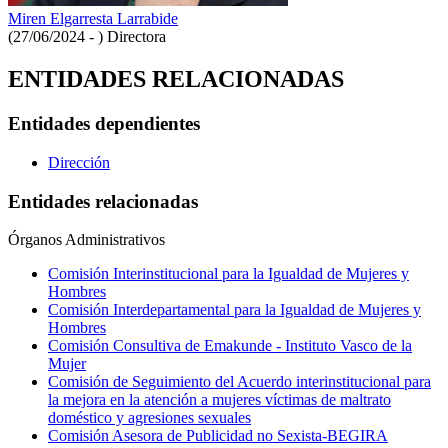
Miren Elgarresta Larrabide
(27/06/2024 - )
Directora
ENTIDADES RELACIONADAS
Entidades dependientes
Dirección
Entidades relacionadas
Órganos Administrativos
Comisión Interinstitucional para la Igualdad de Mujeres y
Hombres
Comisión Interdepartamental para la Igualdad de Mujeres y
Hombres
Comisión Consultiva de Emakunde - Instituto Vasco de la
Mujer
Comisión de Seguimiento del Acuerdo interinstitucional para
la mejora en la atención a mujeres víctimas de maltrato
doméstico y agresiones sexuales
Comisión Asesora de Publicidad no Sexista-BEGIRA