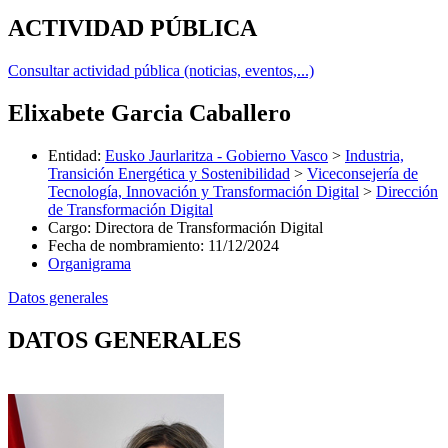
ACTIVIDAD PÚBLICA
Consultar actividad pública (noticias, eventos,...)
Elixabete Garcia Caballero
Entidad
:
Eusko Jaurlaritza - Gobierno Vasco
>
Industria,
Transición Energética y Sostenibilidad
>
Viceconsejería de
Tecnología, Innovación y Transformación Digital
>
Dirección
de Transformación Digital
Cargo
:
Directora de Transformación Digital
Fecha de nombramiento
:
11/12/2024
Organigrama
Datos generales
DATOS GENERALES