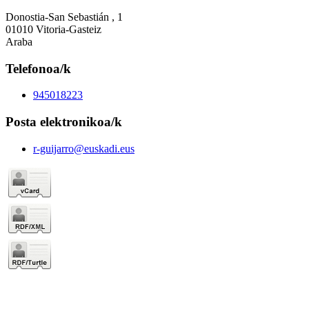
Donostia-San Sebastián , 1
01010 Vitoria-Gasteiz
Araba
Telefonoa/k
945018223
Posta elektronikoa/k
r-guijarro@euskadi.eus