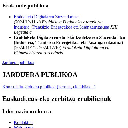
Erakunde publikoa
Eraldaketa Digitalaren Zuzendaritza
(2024/12/11 - )
Eraldaketa Digitaleko zuzendaria
Industria, Trantsizio Energetikoa eta Jasangarritasuna
XIII
Legealdia
Eraldaketa Digitalaren eta Ekintzailetzaren Zuzendaritza
(Industria, Trantsizio Energetikoa eta Jasangarritasuna)
(2024/11/15 - 2024/12/10)
Eraldaketa Digitalaren eta
Ekintzailetzaren zuzendaria
Jarduera publikoa
JARDUERA PUBLIKOA
Kontsultatu jarduera publikoa (berriak, ekitaldiak...)
Euskadi.eus-eko zerbitzu erabilienak
Informazio orokorra
Kontaktua
Web-mapa