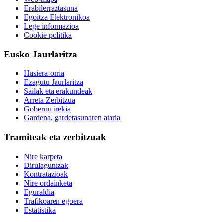
Erabilerraztasuna
Egoitza Elektronikoa
Lege informazioa
Cookie politika
Eusko Jaurlaritza
Hasiera-orria
Ezagutu Jaurlaritza
Sailak eta erakundeak
Arreta Zerbitzua
Gobernu irekia
Gardena, gardetasunaren ataria
Tramiteak eta zerbitzuak
Nire karpeta
Dirulaguntzak
Kontratazioak
Nire ordainketa
Eguraldia
Trafikoaren egoera
Estatistika