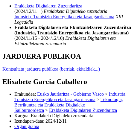
Eraldaketa Digitalaren Zuzendaritza
(2024/12/11 - )
Eraldaketa Digitaleko zuzendaria
Industria, Trantsizio Energetikoa eta Jasangarritasuna
XIII
Legealdia
Eraldaketa Digitalaren eta Ekintzailetzaren Zuzendaritza
(Industria, Trantsizio Energetikoa eta Jasangarritasuna)
(2024/11/15 - 2024/12/10)
Eraldaketa Digitalaren eta
Ekintzailetzaren zuzendaria
JARDUERA PUBLIKOA
Kontsultatu jarduera publikoa (berriak, ekitaldiak...)
Elixabete Garcia Caballero
Erakundea
:
Eusko Jaurlaritza - Gobierno Vasco
>
Industria,
Trantsizio Energetikoa eta Jasangarritasuna
>
Teknologia,
Berrikuntza eta Eraldaketa Digitaleko
Sailburuordetza
>
Eraldaketa Digitalaren Zuzendaritza
Kargua
:
Eraldaketa Digitaleko zuzendaria
Izendapen-data
:
2024/12/11
Organigrama