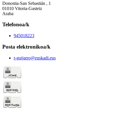
Donostia-San Sebastián , 1
01010 Vitoria-Gasteiz
Araba
Telefonoa/k
945018223
Posta elektronikoa/k
r-guijarro@euskadi.eus