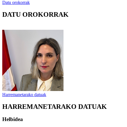
Datu orokorrak
DATU OROKORRAK
Harremanetarako datuak
HARREMANETARAKO DATUAK
Helbidea