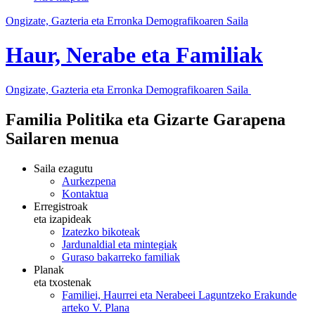
Ongizate, Gazteria eta Erronka Demografikoaren Saila
Haur, Nerabe eta Familiak
Ongizate, Gazteria eta Erronka Demografikoaren Saila
Familia Politika eta Gizarte Garapena
Sailaren menua
Saila ezagutu
Aurkezpena
Kontaktua
Erregistroak
eta izapideak
Izatezko bikoteak
Jardunaldial eta mintegiak
Guraso bakarreko familiak
Planak
eta txostenak
Familiei, Haurrei eta Nerabeei Laguntzeko Erakunde
arteko V. Plana