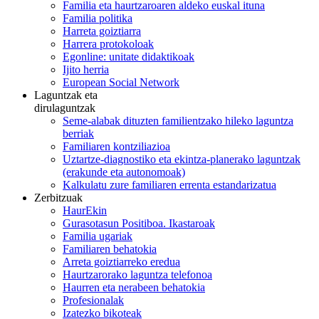
Familia eta haurtzaroaren aldeko euskal ituna
Familia politika
Harreta goiztiarra
Harrera protokoloak
Egonline: unitate didaktikoak
Ijito herria
European Social Network
Laguntzak eta
dirulaguntzak
Seme-alabak dituzten familientzako hileko laguntza
berriak
Familiaren kontziliazioa
Uztartze-diagnostiko eta ekintza-planerako laguntzak
(erakunde eta autonomoak)
Kalkulatu zure familiaren errenta estandarizatua
Zerbitzuak
HaurEkin
Gurasotasun Positiboa. Ikastaroak
Familia ugariak
Familiaren behatokia
Arreta goiztiarreko eredua
Haurtzarorako laguntza telefonoa
Haurren eta nerabeen behatokia
Profesionalak
Izatezko bikoteak