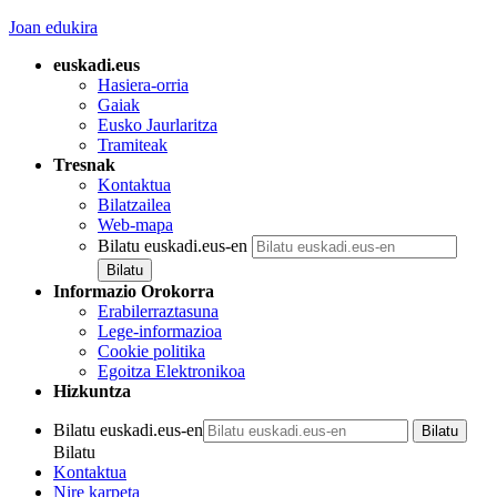
Joan edukira
euskadi.eus
Hasiera-orria
Gaiak
Eusko Jaurlaritza
Tramiteak
Tresnak
Kontaktua
Bilatzailea
Web-mapa
Bilatu euskadi.eus-en
Informazio Orokorra
Erabilerraztasuna
Lege-informazioa
Cookie politika
Egoitza Elektronikoa
Hizkuntza
Bilatu euskadi.eus-en
Bilatu
Kontaktua
Nire karpeta