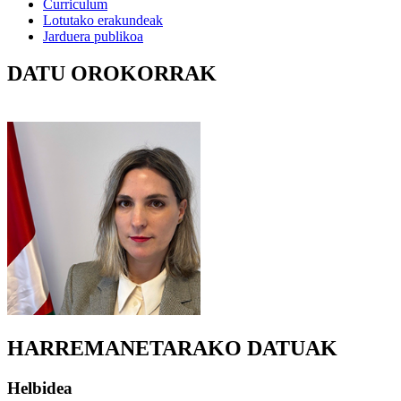
Curriculum
Lotutako erakundeak
Jarduera publikoa
DATU OROKORRAK
HARREMANETARAKO DATUAK
Helbidea