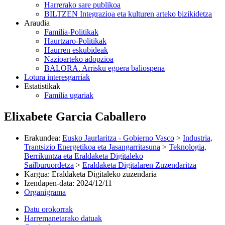
Harrerako sare publikoa
BILTZEN Integrazioa eta kulturen arteko bizikidetza
Araudia
Familia-Politikak
Haurtzaro-Politikak
Haurren eskubideak
Nazioarteko adopzioa
BALORA. Arrisku egoera baliospena
Lotura interesgarriak
Estatistikak
Familia ugariak
Elixabete Garcia Caballero
Erakundea
:
Eusko Jaurlaritza - Gobierno Vasco
>
Industria,
Trantsizio Energetikoa eta Jasangarritasuna
>
Teknologia,
Berrikuntza eta Eraldaketa Digitaleko
Sailburuordetza
>
Eraldaketa Digitalaren Zuzendaritza
Kargua
:
Eraldaketa Digitaleko zuzendaria
Izendapen-data
:
2024/12/11
Organigrama
Datu orokorrak
Harremanetarako datuak