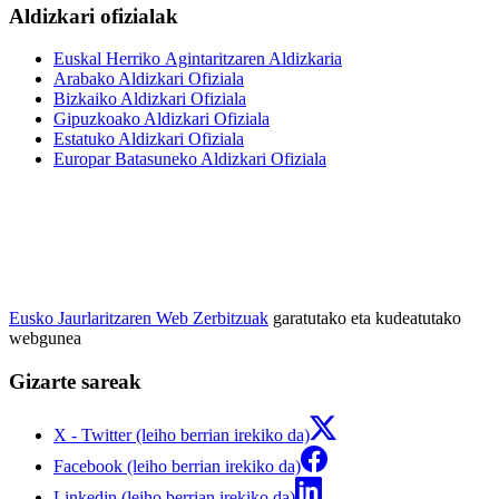
Aldizkari ofizialak
Euskal Herriko Agintaritzaren Aldizkaria
Arabako Aldizkari Ofiziala
Bizkaiko Aldizkari Ofiziala
Gipuzkoako Aldizkari Ofiziala
Estatuko Aldizkari Ofiziala
Europar Batasuneko Aldizkari Ofiziala
Eusko Jaurlaritzaren Web Zerbitzuak
garatutako eta kudeatutako
webgunea
Gizarte sareak
X - Twitter (leiho berrian irekiko da)
Facebook (leiho berrian irekiko da)
Linkedin (leiho berrian irekiko da)