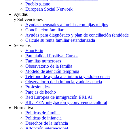
Pueblo gitano
European Social Network
Ayudas
y Subvenciones
Ayudas mensuales a familias con hijas o hijos
Conciliación familiar
Ayudas para diagnóstico y plan de conciliación (entidad
Calcule su renta familiar estandarizada
Servicios
HaurEkin
Parentalidad Positiva. Cursos
Familias numerosas
Observatorio de la familia
Modelo de atención temprana
Teléfono de ayuda a la infancia y adolescencia
Observatorio de la infancia y adolescencia
Profesionales
Parejas de hecho
Red Europea de inmigración ERLAI
BILTZEN integración y convivencia cultural
Normativa
Políticas de familia
Políticas de infancia
Derechos de la infancia
Adopción internacional