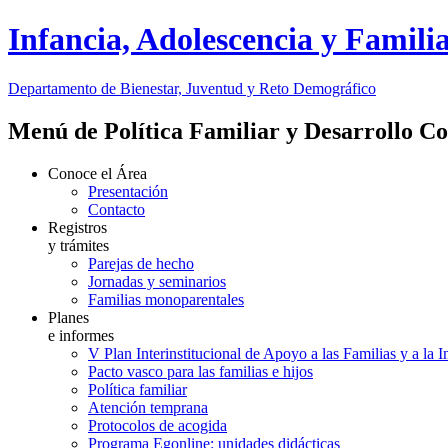
Infancia, Adolescencia y Famili
Departamento de Bienestar, Juventud y Reto Demográfico
Menú de Política Familiar y Desarrollo C
Conoce el Área
Presentación
Contacto
Registros
y trámites
Parejas de hecho
Jornadas y seminarios
Familias monoparentales
Planes
e informes
V Plan Interinstitucional de Apoyo a las Familias y a la 
Pacto vasco para las familias e hijos
Política familiar
Atención temprana
Protocolos de acogida
Programa Egonline: unidades didácticas