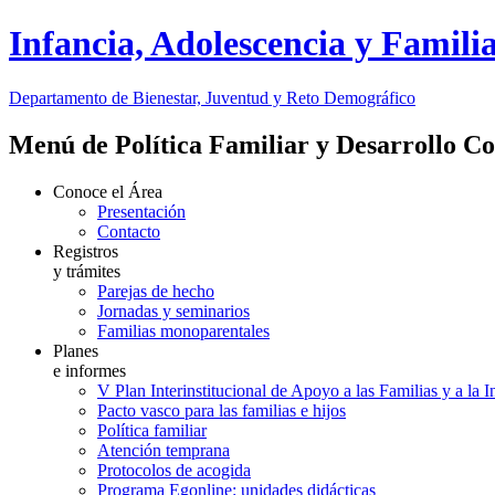
Infancia, Adolescencia y Famili
Departamento de Bienestar, Juventud y Reto Demográfico
Menú de Política Familiar y Desarrollo C
Conoce el Área
Presentación
Contacto
Registros
y trámites
Parejas de hecho
Jornadas y seminarios
Familias monoparentales
Planes
e informes
V Plan Interinstitucional de Apoyo a las Familias y a la 
Pacto vasco para las familias e hijos
Política familiar
Atención temprana
Protocolos de acogida
Programa Egonline: unidades didácticas