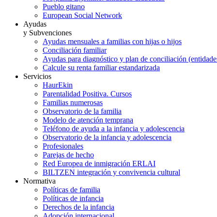
Pueblo gitano
European Social Network
Ayudas
y Subvenciones
Ayudas mensuales a familias con hijas o hijos
Conciliación familiar
Ayudas para diagnóstico y plan de conciliación (entidad
Calcule su renta familiar estandarizada
Servicios
HaurEkin
Parentalidad Positiva. Cursos
Familias numerosas
Observatorio de la familia
Modelo de atención temprana
Teléfono de ayuda a la infancia y adolescencia
Observatorio de la infancia y adolescencia
Profesionales
Parejas de hecho
Red Europea de inmigración ERLAI
BILTZEN integración y convivencia cultural
Normativa
Políticas de familia
Políticas de infancia
Derechos de la infancia
Adopción internacional