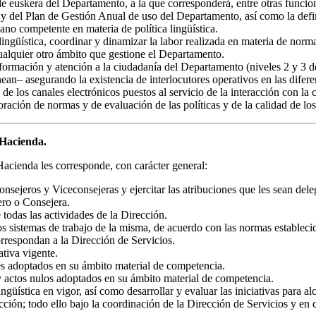
e euskera del Departamento, a la que corresponderá, entre otras funcion
del Plan de Gestión Anual de uso del Departamento, así como la definici
ano competente en materia de política lingüística.
ngüística, coordinar y dinamizar la labor realizada en materia de norma
cualquier otro ámbito que gestione el Departamento.
formación y atención a la ciudadanía del Departamento (niveles 2 y 3 de
ean– asegurando la existencia de interlocutores operativos en las difer
 los canales electrónicos puestos al servicio de la interacción con la c
oración de normas y de evaluación de las políticas y de la calidad de los
 Hacienda.
acienda les corresponde, con carácter general:
nsejeros y Viceconsejeras y ejercitar las atribuciones que les sean dele
ero o Consejera.
todas las actividades de la Dirección.
os sistemas de trabajo de la misma, de acuerdo con las normas establecid
orrespondan a la Dirección de Servicios.
ativa vigente.
les adoptados en su ámbito material de competencia.
 y actos nulos adoptados en su ámbito material de competencia.
güística en vigor, así como desarrollar y evaluar las iniciativas para a
ección; todo ello bajo la coordinación de la Dirección de Servicios y en