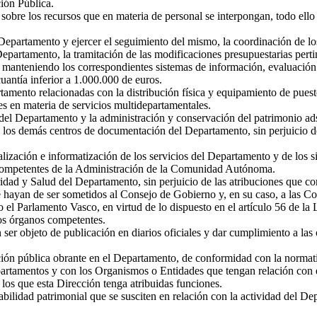
ción Pública.
sobre los recursos que en materia de personal se interpongan, todo ello 
Departamento y ejercer el seguimiento del mismo, la coordinación de los
Departamento, la tramitación de las modificaciones presupuestarias pert
 manteniendo los correspondientes sistemas de información, evaluación
uantía inferior a 1.000.000 de euros.
rtamento relacionadas con la distribución física y equipamiento de puest
 en materia de servicios multidepartamentales.
 del Departamento y la administración y conservación del patrimonio ad
 y los demás centros de documentación del Departamento, sin perjuicio 
nalización e informatización de los servicios del Departamento y de los
competentes de la Administración de la Comunidad Autónoma.
ridad y Salud del Departamento, sin perjuicio de las atribuciones que c
 hayan de ser sometidos al Consejo de Gobierno y, en su caso, a las Co
o el Parlamento Vasco, en virtud de lo dispuesto en el artículo 56 de la
los órganos competentes.
er objeto de publicación en diarios oficiales y dar cumplimiento a las 
ación pública obrante en el Departamento, de conformidad con la normati
tamentos y con los Organismos o Entidades que tengan relación con e
los que esta Dirección tenga atribuidas funciones.
abilidad patrimonial que se susciten en relación con la actividad del D