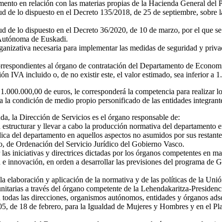
ento en relación con las materias propias de la Hacienda General del P
d de lo dispuesto en el Decreto 135/2018, de 25 de septiembre, sobre l
d de lo dispuesto en el Decreto 36/2020, de 10 de marzo, por el que se
 Autónoma de Euskadi.
rganizativa necesaria para implementar las medidas de seguridad y privac
s correspondientes al órgano de contratación del Departamento de Econom
ón IVA incluido o, de no existir este, el valor estimado, sea inferior a 
a 1.000.000,00 de euros, le corresponderá la competencia para realizar l
uida la condición de medio propio personificado de las entidades integr
, la Dirección de Servicios es el órgano responsable de:
á estructurar y llevar a cabo la producción normativa del departamento
ídica del departamento en aquellos aspectos no asumidos por sus restante
io, de Ordenación del Servicio Jurídico del Gobierno Vasco.
ar las iniciativas y directrices dictadas por los órganos competentes en 
e innovación, en orden a desarrollar las previsiones del programa de Go
 elaboración y aplicación de la normativa y de las políticas de la Unió
nitarias a través del órgano competente de la Lehendakaritza-Presiden
todas las direcciones, organismos autónomos, entidades y órganos adscr
2005, de 18 de febrero, para la Igualdad de Mujeres y Hombres y en el 