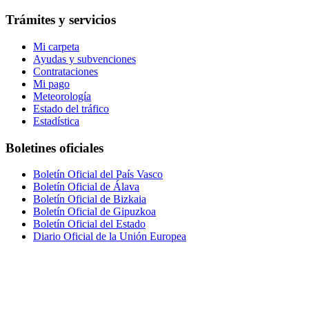
Trámites y servicios
Mi carpeta
Ayudas y subvenciones
Contrataciones
Mi pago
Meteorología
Estado del tráfico
Estadística
Boletines oficiales
Boletín Oficial del País Vasco
Boletín Oficial de Álava
Boletín Oficial de Bizkaia
Boletín Oficial de Gipuzkoa
Boletín Oficial del Estado
Diario Oficial de la Unión Europea