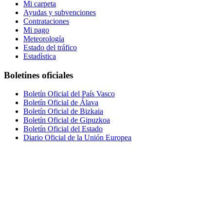
Mi carpeta
Ayudas y subvenciones
Contrataciones
Mi pago
Meteorología
Estado del tráfico
Estadística
Boletines oficiales
Boletín Oficial del País Vasco
Boletín Oficial de Álava
Boletín Oficial de Bizkaia
Boletín Oficial de Gipuzkoa
Boletín Oficial del Estado
Diario Oficial de la Unión Europea