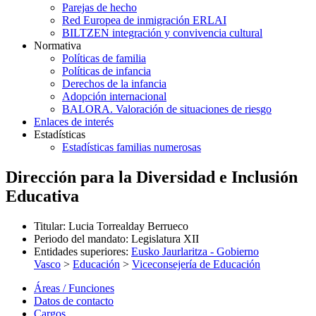
Parejas de hecho
Red Europea de inmigración ERLAI
BILTZEN integración y convivencia cultural
Normativa
Políticas de familia
Políticas de infancia
Derechos de la infancia
Adopción internacional
BALORA. Valoración de situaciones de riesgo
Enlaces de interés
Estadísticas
Estadísticas familias numerosas
Dirección para la Diversidad e Inclusión
Educativa
Titular
:
Lucia Torrealday Berrueco
Periodo del mandato
:
Legislatura XII
Entidades superiores
:
Eusko Jaurlaritza - Gobierno
Vasco
>
Educación
>
Viceconsejería de Educación
Áreas / Funciones
Datos de contacto
Cargos