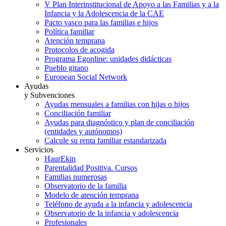
V Plan Interinstitucional de Apoyo a las Familias y a la
Infancia y la Adolescencia de la CAE
Pacto vasco para las familias e hijos
Política familiar
Atención temprana
Protocolos de acogida
Programa Egonline: unidades didácticas
Pueblo gitano
European Social Network
Ayudas
y Subvenciones
Ayudas mensuales a familias con hijas o hijos
Conciliación familiar
Ayudas para diagnóstico y plan de conciliación
(entidades y autónomos)
Calcule su renta familiar estandarizada
Servicios
HaurEkin
Parentalidad Positiva. Cursos
Familias numerosas
Observatorio de la familia
Modelo de atención temprana
Teléfono de ayuda a la infancia y adolescencia
Observatorio de la infancia y adolescencia
Profesionales