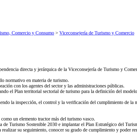
rismo, Comercio y Consumo
>
Viceconsejería de Turismo y Comercio
pendencia directa y jerárquica de la Viceconsejería de Turismo y Comerc
llo normativo en materia de turismo.
oración con los agentes del sector y las administraciones públicas.
do el Plan territorial sectorial de turismo para la definición del modelo d
iendo la inspección, el control y la verificación del cumplimiento de la
a como un elemento tractor más del turismo vasco.
ca de Turismo Sostenible 2030 e implantar el Plan Estratégico del Turis
a realizar su seguimiento, conocer su grado de cumplimiento y poder ren