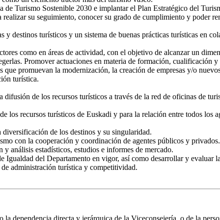
ca de Turismo Sostenible 2030 e implantar el Plan Estratégico del Turis
a realizar su seguimiento, conocer su grado de cumplimiento y poder ren
as y destinos turísticos y un sistema de buenas prácticas turísticas en c
ctores como en áreas de actividad, con el objetivo de alcanzar un dimen
otegerlas. Promover actuaciones en materia de formación, cualificación y
s que promuevan la modernización, la creación de empresas y/o nuevos p
ón turística.
a difusión de los recursos turísticos a través de la red de oficinas de 
 los recursos turísticos de Euskadi y para la relación entre todos los ag
a diversificación de los destinos y su singularidad.
rismo con la cooperación y coordinación de agentes públicos y privados.
n y análisis estadísticos, estudios e informes de mercado.
e Igualdad del Departamento en vigor, así como desarrollar y evaluar las
de administración turística y competitividad.
 la dependencia directa y jerárquica de la Viceconsejería, o de la pers