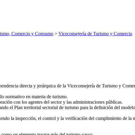
rismo, Comercio y Consumo
>
Viceconsejería de Turismo y Comercio
pendencia directa y jerárquica de la Viceconsejería de Turismo y Comerc
llo normativo en materia de turismo.
oración con los agentes del sector y las administraciones públicas.
do el Plan territorial sectorial de turismo para la definición del modelo d
iendo la inspección, el control y la verificación del cumplimiento de la
a como un elemento tractor más del turismo vasco.