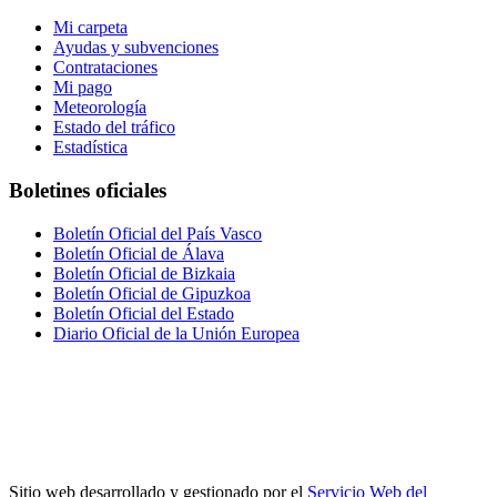
Mi carpeta
Ayudas y subvenciones
Contrataciones
Mi pago
Meteorología
Estado del tráfico
Estadística
Boletines oficiales
Boletín Oficial del País Vasco
Boletín Oficial de Álava
Boletín Oficial de Bizkaia
Boletín Oficial de Gipuzkoa
Boletín Oficial del Estado
Diario Oficial de la Unión Europea
Sitio web desarrollado y gestionado por el
Servicio Web del