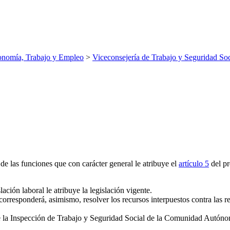
nomía, Trabajo y Empleo
>
Viceconsejería de Trabajo y Seguridad Soc
e las funciones que con carácter general le atribuye el
artículo 5
del pr
ación laboral le atribuye la legislación vigente.
e corresponderá, asimismo, resolver los recursos interpuestos contra las r
de la Inspección de Trabajo y Seguridad Social de la Comunidad Autónom