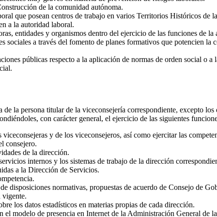
a Construcción de la comunidad autónoma.
poral que posean centros de trabajo en varios Territorios Históricos d
n a la autoridad laboral.
oras, entidades y organismos dentro del ejercicio de las funciones de la 
s sociales a través del fomento de planes formativos que potencien la c
aciones públicas respecto a la aplicación de normas de orden social o a 
ial.
a de la persona titular de la viceconsejería correspondiente, excepto los 
ndiéndoles, con carácter general, el ejercicio de las siguientes funcione
as viceconsejeras y de los viceconsejeros, así como ejercitar las compete
l consejero.
vidades de la dirección.
servicios internos y los sistemas de trabajo de la dirección correspondi
idas a la Dirección de Servicios.
competencia.
s de disposiciones normativas, propuestas de acuerdo de Consejo de Gobi
 vigente.
bre los datos estadísticos en materias propias de cada dirección.
con el modelo de presencia en Internet de la Administración General de