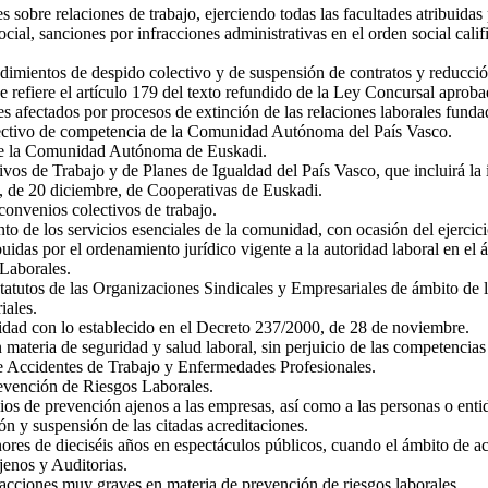
s sobre relaciones de trabajo, ejerciendo todas las facultades atribuidas
ocial, sanciones por infracciones administrativas en el orden social cal
cedimientos de despido colectivo y de suspensión de contratos y reducci
 se refiere el artículo 179 del texto refundido de la Ley Concursal apr
res afectados por procesos de extinción de las relaciones laborales fun
lectivo de competencia de la Comunidad Autónoma del País Vasco.
s de la Comunidad Autónoma de Euskadi.
vos de Trabajo y de Planes de Igualdad del País Vasco, que incluirá la 
19, de 20 diciembre, de Cooperativas de Euskadi.
convenios colectivos de trabajo.
to de los servicios esenciales de la comunidad, con ocasión del ejercic
ribuidas por el ordenamiento jurídico vigente a la autoridad laboral en 
Laborales.
Estatutos de las Organizaciones Sindicales y Empresariales de ámbito d
iales.
midad con lo establecido en el Decreto 237/2000, de 28 de noviembre.
n materia de seguridad y salud laboral, sin perjuicio de las competencia
 de Accidentes de Trabajo y Enfermedades Profesionales.
revención de Riesgos Laborales.
ios de prevención ajenos a las empresas, así como a las personas o entid
ón y suspensión de las citadas acreditaciones.
res de dieciséis años en espectáculos públicos, cuando el ámbito de act
jenos y Auditorias.
racciones muy graves en materia de prevención de riesgos laborales.