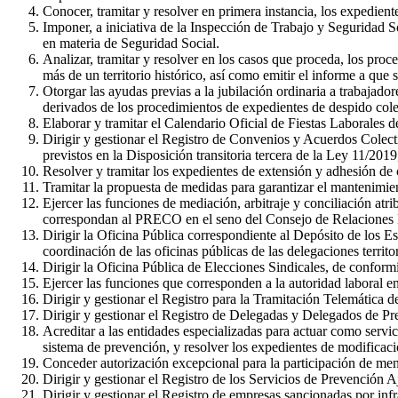
Conocer, tramitar y resolver en primera instancia, los expediente
Imponer, a iniciativa de la Inspección de Trabajo y Seguridad S
en materia de Seguridad Social.
Analizar, tramitar y resolver en los casos que proceda, los pro
más de un territorio histórico, así como emitir el informe a que
Otorgar las ayudas previas a la jubilación ordinaria a trabajado
derivados de los procedimientos de expedientes de despido co
Elaborar y tramitar el Calendario Oficial de Fiestas Laborale
Dirigir y gestionar el Registro de Convenios y Acuerdos Colecti
previstos en la Disposición transitoria tercera de la Ley 11/20
Resolver y tramitar los expedientes de extensión y adhesión de 
Tramitar la propuesta de medidas para garantizar el mantenimien
Ejercer las funciones de mediación, arbitraje y conciliación at
correspondan al PRECO en el seno del Consejo de Relaciones 
Dirigir la Oficina Pública correspondiente al Depósito de los 
coordinación de las oficinas públicas de las delegaciones territor
Dirigir la Oficina Pública de Elecciones Sindicales, de confor
Ejercer las funciones que corresponden a la autoridad laboral e
Dirigir y gestionar el Registro para la Tramitación Telemática
Dirigir y gestionar el Registro de Delegadas y Delegados de P
Acreditar a las entidades especializadas para actuar como servic
sistema de prevención, y resolver los expedientes de modificaci
Conceder autorización excepcional para la participación de meno
Dirigir y gestionar el Registro de los Servicios de Prevención A
Dirigir y gestionar el Registro de empresas sancionadas por inf