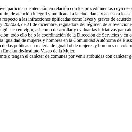
vel particular de atención en relación con los procedimientos cuya reso
nio, de atención integral y multicanal a la ciudadanía y acceso a los se
respecto a las infracciones tipificadas como leves y graves de acuerdo c
ey 20/2023, de 21 de diciembre, reguladora del régimen de subvencione
güística en vigor, así como desarrollar y evaluar las iniciativas para a
cción; todo ello bajo la coordinación de la Dirección de Servicios y en c
a la igualdad de mujeres y hombres en la Comunidad Autónoma de Euskadi
 de las políticas en materia de igualdad de mujeres y hombres en colabora
on Emakunde-Instituto Vasco de la Mujer.
te o tengan el carácter de comunes por venir atribuidas con carácter gen