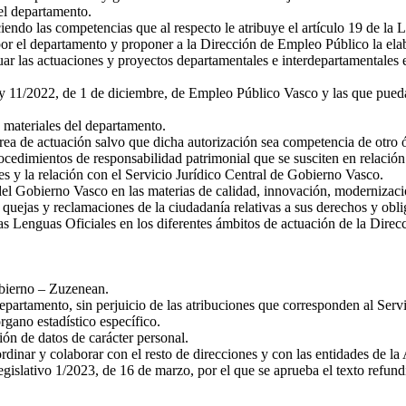
del departamento.
iendo las competencias que al respecto le atribuye el artículo 19 de l
or el departamento y proponer a la Dirección de Empleo Público la elabo
r las actuaciones y proyectos departamentales e interdepartamentales e
ey 11/2022, de 1 de diciembre, de Empleo Público Vasco y las que pue
s materiales del departamento.
área de actuación salvo que dicha autorización sea competencia de otro 
procedimientos de responsabilidad patrimonial que se susciten en relació
es y la relación con el Servicio Jurídico Central de Gobierno Vasco.
el Gobierno Vasco en las materias de calidad, innovación, modernizació
 quejas y reclamaciones de la ciudadanía relativas a sus derechos y obl
las Lenguas Oficiales en los diferentes ámbitos de actuación de la Direc
obierno – Zuzenean.
epartamento, sin perjuicio de las atribuciones que corresponden al Serv
rgano estadístico específico.
ión de datos de carácter personal.
rdinar y colaborar con el resto de direcciones y con las entidades de la
egislativo 1/2023, de 16 de marzo, por el que se aprueba el texto refu