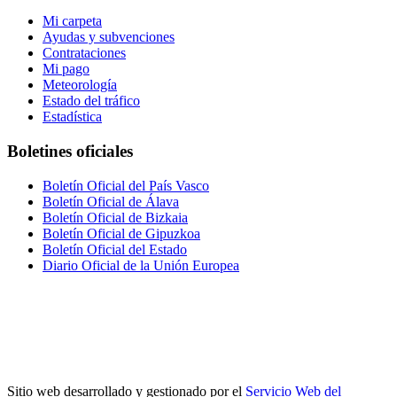
Mi carpeta
Ayudas y subvenciones
Contrataciones
Mi pago
Meteorología
Estado del tráfico
Estadística
Boletines oficiales
Boletín Oficial del País Vasco
Boletín Oficial de Álava
Boletín Oficial de Bizkaia
Boletín Oficial de Gipuzkoa
Boletín Oficial del Estado
Diario Oficial de la Unión Europea
Sitio web desarrollado y gestionado por el
Servicio Web del