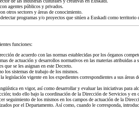
ctor de las industrias culturales y creativas en Euskadi.
con agentes públicos y privados.
on otros sectores y áreas de conocimiento.
 detectar programas y/o proyectos que sitúen a Euskadi como territorio
ientes funciones:
 Dirección de acuerdo con las normas establecidas por los órganos compet
mas de actuación y desarrollos normativos en las materias atribuidas a
es que se les asignan en este Decreto.
o los sistemas de trabajo de los mismos.
 la legislación vigente en los expedientes correspondientes a sus áreas 
güística en vigor, así como desarrollar y evaluar las iniciativas para a
cción; todo ello bajo la coordinación de la Dirección de Servicios y en 
cer seguimiento de los mismos en los campos de actuación de la Direcció
zados por el Departamento. Así como, cuando le corresponda, introducir c