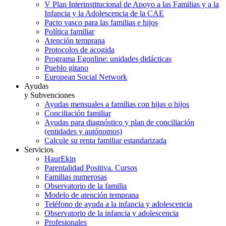
V Plan Interinstitucional de Apoyo a las Familias y a la
Infancia y la Adolescencia de la CAE
Pacto vasco para las familias e hijos
Política familiar
Atención temprana
Protocolos de acogida
Programa Egonline: unidades didácticas
Pueblo gitano
European Social Network
Ayudas
y Subvenciones
Ayudas mensuales a familias con hijas o hijos
Conciliación familiar
Ayudas para diagnóstico y plan de conciliación
(entidades y autónomos)
Calcule su renta familiar estandarizada
Servicios
HaurEkin
Parentalidad Positiva. Cursos
Familias numerosas
Observatorio de la familia
Modelo de atención temprana
Teléfono de ayuda a la infancia y adolescencia
Observatorio de la infancia y adolescencia
Profesionales