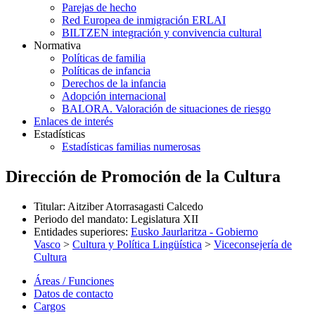
Parejas de hecho
Red Europea de inmigración ERLAI
BILTZEN integración y convivencia cultural
Normativa
Políticas de familia
Políticas de infancia
Derechos de la infancia
Adopción internacional
BALORA. Valoración de situaciones de riesgo
Enlaces de interés
Estadísticas
Estadísticas familias numerosas
Dirección de Promoción de la Cultura
Titular
:
Aitziber Atorrasagasti Calcedo
Periodo del mandato
:
Legislatura XII
Entidades superiores
:
Eusko Jaurlaritza - Gobierno
Vasco
>
Cultura y Política Lingüística
>
Viceconsejería de
Cultura
Áreas / Funciones
Datos de contacto
Cargos