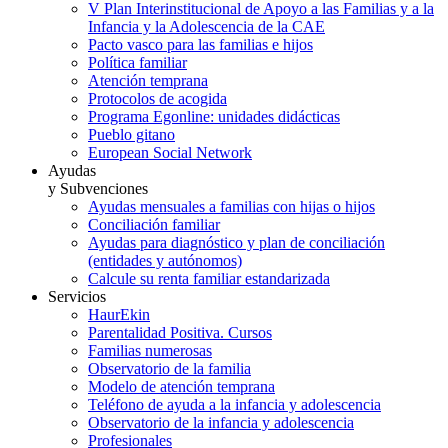
V Plan Interinstitucional de Apoyo a las Familias y a la
Infancia y la Adolescencia de la CAE
Pacto vasco para las familias e hijos
Política familiar
Atención temprana
Protocolos de acogida
Programa Egonline: unidades didácticas
Pueblo gitano
European Social Network
Ayudas
y Subvenciones
Ayudas mensuales a familias con hijas o hijos
Conciliación familiar
Ayudas para diagnóstico y plan de conciliación
(entidades y autónomos)
Calcule su renta familiar estandarizada
Servicios
HaurEkin
Parentalidad Positiva. Cursos
Familias numerosas
Observatorio de la familia
Modelo de atención temprana
Teléfono de ayuda a la infancia y adolescencia
Observatorio de la infancia y adolescencia
Profesionales