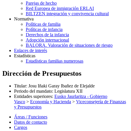
Parejas de hecho
Red Europea de inmigración ERLAI
BILTZEN integración y convivencia cultural
Normativa
Políticas de familia
Políticas de infancia
Derechos de la infancia
Adopción internacional
BALORA. Valoración de situaciones de riesgo
Enlaces de interés
Estadísticas
Estadísticas familias numerosas
Dirección de Presupuestos
Titular
:
Josu Iñaki Garay Ibañez de Elejalde
Periodo del mandato
:
Legislatura XII
Entidades superiores
:
Eusko Jaurlaritza - Gobierno
Vasco
>
Economía y Hacienda
>
Viceconsejería de Finanzas
y Presupuestos
Áreas / Funciones
Datos de contacto
Cargos