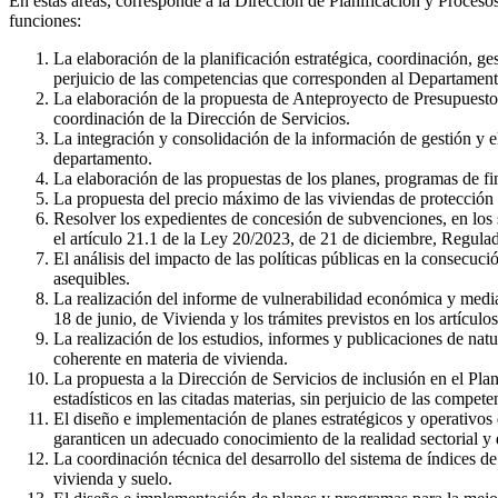
En estas áreas, corresponde a la Dirección de Planificación y Proceso
funciones:
La elaboración de la planificación estratégica, coordinación, ge
perjuicio de las competencias que corresponden al Departamen
La elaboración de la propuesta de Anteproyecto de Presupuestos
coordinación de la Dirección de Servicios.
La integración y consolidación de la información de gestión y el
departamento.
La elaboración de las propuestas de los planes, programas de fin
La propuesta del precio máximo de las viviendas de protección 
Resolver los expedientes de concesión de subvenciones, en los s
el artículo 21.1 de la Ley 20/2023, de 21 de diciembre, Regul
El análisis del impacto de las políticas públicas en la consecució
asequibles.
La realización del informe de vulnerabilidad económica y mediac
18 de junio, de Vivienda y los trámites previstos en los artícul
La realización de los estudios, informes y publicaciones de natu
coherente en materia de vivienda.
La propuesta a la Dirección de Servicios de inclusión en el Plan
estadísticos en las citadas materias, sin perjuicio de las compe
El diseño e implementación de planes estratégicos y operativos
garanticen un adecuado conocimiento de la realidad sectorial y 
La coordinación técnica del desarrollo del sistema de índices de
vivienda y suelo.