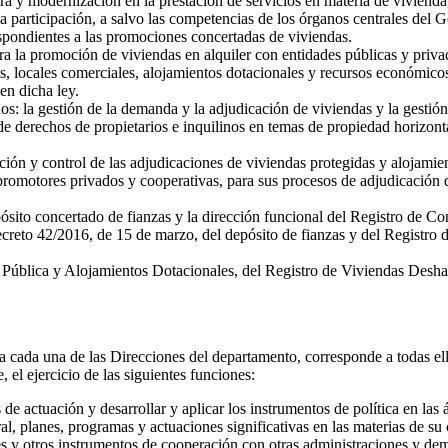
 y modernización en la prestación de servicios en materia de vivienda,
a participación, a salvo las competencias de los órganos centrales del G
espondientes a las promociones concertadas de viviendas.
a la promoción de viviendas en alquiler con entidades públicas y privad
os, locales comerciales, alojamientos dotacionales y recursos económico
en dicha ley.
dos: la gestión de la demanda y la adjudicación de viviendas y la gestió
e derechos de propietarios e inquilinos en temas de propiedad horizonta
ión y control de las adjudicaciones de viviendas protegidas y alojamie
omotores privados y cooperativas, para sus procesos de adjudicación de
depósito concertado de fianzas y la dirección funcional del Registro d
creto 42/2016, de 15 de marzo, del depósito de fianzas y del Registr
 Pública y Alojamientos Dotacionales, del Registro de Viviendas Deshab
a cada una de las Direcciones del departamento, corresponde a todas el
 el ejercicio de las siguientes funciones:
s de actuación y desarrollar y aplicar los instrumentos de política en las
al, planes, programas y actuaciones significativas en las materias de su
es y otros instrumentos de cooperación con otras administraciones y dem