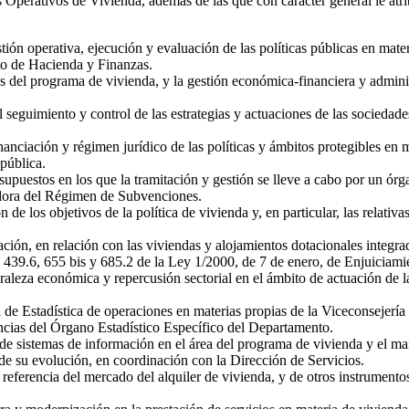
s Operativos de Vivienda, además de las que con carácter general le atr
stión operativa, ejecución y evaluación de las políticas públicas en mat
to de Hacienda y Finanzas.
 del programa de vivienda, y la gestión económica-financiera y admini
 seguimiento y control de las estrategias y actuaciones de las sociedades
anciación y régimen jurídico de las políticas y ámbitos protegibles en 
pública.
upuestos en los que la tramitación y gestión se lleve a cabo por un órg
adora del Régimen de Subvenciones.
n de los objetivos de la política de vivienda y, en particular, las relati
ión, en relación con las viviendas y alojamientos dotacionales integra
os 439.6, 655 bis y 685.2 de la Ley 1/2000, de 7 de enero, de Enjuiciami
raleza económica y repercusión sectorial en el ámbito de actuación de la 
 de Estadística de operaciones en materias propias de la Viceconsejería
tencias del Órgano Estadístico Específico del Departamento.
 de sistemas de información en el área del programa de vivienda y el ma
de su evolución, en coordinación con la Dirección de Servicios.
 referencia del mercado del alquiler de vivienda, y de otros instrumento