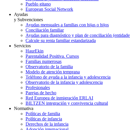
Pueblo gitano
European Social Network
Ayudas
y Subvenciones
Ayudas mensuales a familias con hijas o hijos
Conciliación familiar
Ayudas para diagnóstico y plan de conciliación (entidad
Calcule su renta familiar estandarizada
Servicios
HaurEkin
Parentalidad Positiva. Cursos
Familias numerosas
Observatorio de la familia
Modelo de atención temprana
Teléfono de ayuda a la infancia y adolescencia
Observatorio de la infancia y adolescencia
Profesionales
Parejas de hecho
Red Europea de inmigración ERLAI
BILTZEN integración y convivencia cultural
Normativa
Políticas de familia
Políticas de infancia
Derechos de la infancia
Adopción internacional