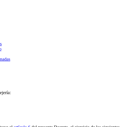
s
o
onadas
ejería: