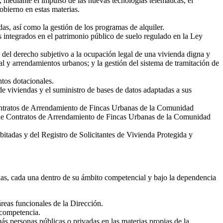
 mediante el impulso de las nuevas tecnologías telemáticas, el
obierno en estas materias.
as, así como la gestión de los programas de alquiler.
s integrados en el patrimonio público de suelo regulado en la Ley
n del derecho subjetivo a la ocupación legal de una vivienda digna y
l y arrendamientos urbanos; y la gestión del sistema de tramitación de
ntos dotacionales.
 viviendas y el suministro de bases de datos adaptadas a sus
e Contratos de Arrendamiento de Fincas Urbanas de la Comunidad
o de Contratos de Arrendamiento de Fincas Urbanas de la Comunidad
itadas y del Registro de Solicitantes de Vivienda Protegida y
las, cada una dentro de su ámbito competencial y bajo la dependencia
 áreas funcionales de la Dirección.
 competencia.
ás personas públicas o privadas en las materias propias de la