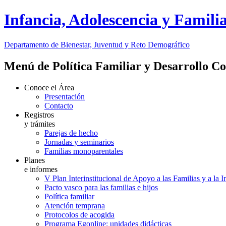
Infancia, Adolescencia y Famili
Departamento de Bienestar, Juventud y Reto Demográfico
Menú de Política Familiar y Desarrollo C
Conoce el Área
Presentación
Contacto
Registros
y trámites
Parejas de hecho
Jornadas y seminarios
Familias monoparentales
Planes
e informes
V Plan Interinstitucional de Apoyo a las Familias y a la 
Pacto vasco para las familias e hijos
Política familiar
Atención temprana
Protocolos de acogida
Programa Egonline: unidades didácticas