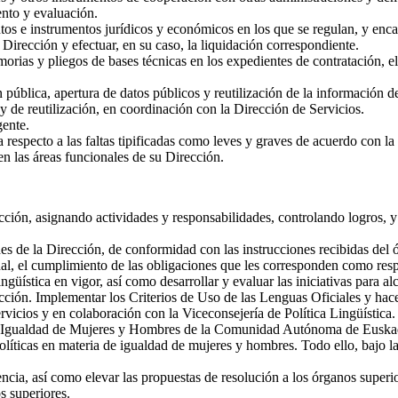
ento y evaluación.
os e instrumentos jurídicos y económicos en los que se regulan, y enca
 Dirección y efectuar, en su caso, la liquidación correspondiente.
rias y pliegos de bases técnicas en los expedientes de contratación, el 
pública, apertura de datos públicos y reutilización de la información de
 y de reutilización, en coordinación con la Dirección de Servicios.
gente.
respecto a las faltas tipificadas como leves y graves de acuerdo con la 
en las áreas funcionales de su Dirección.
ección, asignando actividades y responsabilidades, controlando logros, y
ades de la Dirección, de conformidad con las instrucciones recibidas del 
nal, el cumplimiento de las obligaciones que les corresponden como resp
güística en vigor, así como desarrollar y evaluar las iniciativas para a
rección. Implementar los Criterios de Uso de las Lenguas Oficiales y ha
rvicios y en colaboración con la Viceconsejería de Política Lingüística.
la Igualdad de Mujeres y Hombres de la Comunidad Autónoma de Euskadi, 
políticas en materia de igualdad de mujeres y hombres. Todo ello, bajo 
encia, así como elevar las propuestas de resolución a los órganos superi
s superiores.