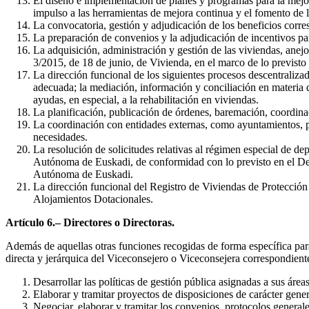
El diseño e implementación de planes y programas para la mejora
impulso a las herramientas de mejora continua y el fomento de l
La convocatoria, gestión y adjudicación de los beneficios corr
La preparación de convenios y la adjudicación de incentivos par
La adquisición, administración y gestión de las viviendas, anej
3/2015, de 18 de junio, de Vivienda, en el marco de lo previsto 
La dirección funcional de los siguientes procesos descentraliza
adecuada; la mediación, información y conciliación en materia d
ayudas, en especial, a la rehabilitación en viviendas.
La planificación, publicación de órdenes, baremación, coordinac
La coordinación con entidades externas, como ayuntamientos, pr
necesidades.
La resolución de solicitudes relativas al régimen especial de 
Autónoma de Euskadi, de conformidad con lo previsto en el De
Autónoma de Euskadi.
La dirección funcional del Registro de Viviendas de Protección
Alojamientos Dotacionales.
Artículo 6.– Directores o Directoras.
Además de aquellas otras funciones recogidas de forma específica par
directa y jerárquica del Viceconsejero o Viceconsejera correspondiente,
Desarrollar las políticas de gestión pública asignadas a sus área
Elaborar y tramitar proyectos de disposiciones de carácter gener
Negociar, elaborar y tramitar los convenios, protocolos general