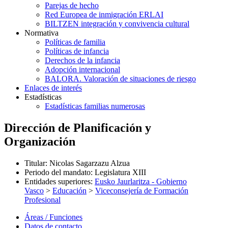
Parejas de hecho
Red Europea de inmigración ERLAI
BILTZEN integración y convivencia cultural
Normativa
Políticas de familia
Políticas de infancia
Derechos de la infancia
Adopción internacional
BALORA. Valoración de situaciones de riesgo
Enlaces de interés
Estadísticas
Estadísticas familias numerosas
Dirección de Planificación y
Organización
Titular
:
Nicolas Sagarzazu Alzua
Periodo del mandato
:
Legislatura XIII
Entidades superiores
:
Eusko Jaurlaritza - Gobierno
Vasco
>
Educación
>
Viceconsejería de Formación
Profesional
Áreas / Funciones
Datos de contacto