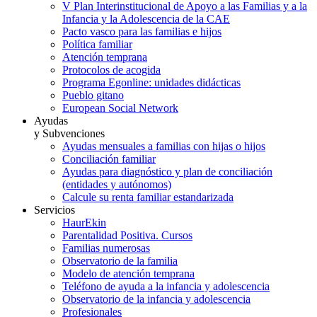
V Plan Interinstitucional de Apoyo a las Familias y a la
Infancia y la Adolescencia de la CAE
Pacto vasco para las familias e hijos
Política familiar
Atención temprana
Protocolos de acogida
Programa Egonline: unidades didácticas
Pueblo gitano
European Social Network
Ayudas
y Subvenciones
Ayudas mensuales a familias con hijas o hijos
Conciliación familiar
Ayudas para diagnóstico y plan de conciliación
(entidades y autónomos)
Calcule su renta familiar estandarizada
Servicios
HaurEkin
Parentalidad Positiva. Cursos
Familias numerosas
Observatorio de la familia
Modelo de atención temprana
Teléfono de ayuda a la infancia y adolescencia
Observatorio de la infancia y adolescencia
Profesionales