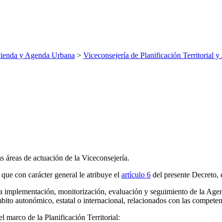
ienda y Agenda Urbana
>
Viceconsejería de Planificación Territorial
as áreas de actuación de la Viceconsejería.
 que con carácter general le atribuye el
artículo 6
del presente Decreto, e
a la implementación, monitorización, evaluación y seguimiento de la A
mbito autonómico, estatal o internacional, relacionados con las competen
l marco de la Planificación Territorial: