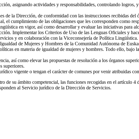
ección, asignando actividades y responsabilidades, controlando logros, y
ades de la Dirección, de conformidad con las instrucciones recibidas del 
nal, el cumplimiento de las obligaciones que les corresponden como resp
güística en vigor, así como desarrollar y evaluar las iniciativas para a
rección. Implementar los Criterios de Uso de las Lenguas Oficiales y ha
rvicios y en colaboración con la Viceconsejería de Política Lingüística.
la Igualdad de Mujeres y Hombres de la Comunidad Autónoma de Euskadi, 
políticas en materia de igualdad de mujeres y hombres. Todo ello, bajo 
encia, así como elevar las propuestas de resolución a los órganos superi
s superiores.
rídico vigente o tengan el carácter de comunes por venir atribuidas con 
tro de su ámbito competencial, las funciones recogidas en el artículo 4 
sponden al Servicio jurídico de la Dirección de Servicios.