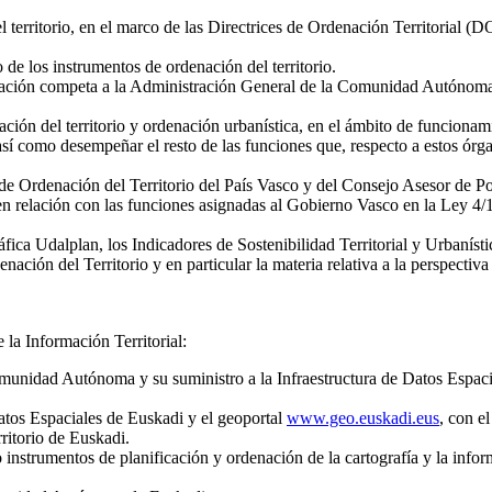
 territorio, en el marco de las Directrices de Ordenación Territorial (DO
de los instrumentos de ordenación del territorio.
obación competa a la Administración General de la Comunidad Autónoma,
ación del territorio y ordenación urbanística, en el ámbito de funciona
sí como desempeñar el resto de las funciones que, respecto a estos órgan
e Ordenación del Territorio del País Vasco y del Consejo Asesor de Polí
en relación con las funciones asignadas al Gobierno Vasco en la Ley 4/
ica Udalplan, los Indicadores de Sostenibilidad Territorial y Urbanísti
nación del Territorio y en particular la materia relativa a la perspectiva
 la Información Territorial:
 Comunidad Autónoma y su suministro a la Infraestructura de Datos Espac
Datos Espaciales de Euskadi y el geoportal
www.geo.euskadi.eus
, con el
rritorio de Euskadi.
 instrumentos de planificación y ordenación de la cartografía y la inf