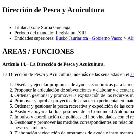
Dirección de Pesca y Acuicultura
Titular
:
Ixone Soroa Güenaga
Periodo del mandato
:
Legislatura XIII
Entidades superiores
:
Eusko Jaurlaritza - Gobierno Vasco
>
Ali
ÁREAS / FUNCIONES
Artículo 14.– La Dirección de Pesca y Acuicultura.
La Dirección de Pesca y Acuicultura, además de las señaladas en el
ar
Diseñar y ejecutar programas de ayudas económicas para la mej
Proponer la articulación de subvenciones y elaborar y ejecutar
Ordenar, gestionar y promover la explotación de los recursos ma
Promover y aprobar proyectos de carácter experimental en mater
Ordenar y gestionar la pesca recreativa y expedición de las corr
Asistir y apoyar a la flota pesquera de la Comunidad Autónoma 
Impulso y coordinación de políticas ad hoc vinculadas con el r
Gestionar y promover las medidas correspondientes en relación co
pesca y similares.
Elaboración y ejecución de programas de ayuda e instrumentos de