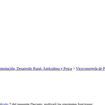
mentación, Desarrollo Rural, Agricultura y Pesca
>
Viceconsejería de P
tículo 7
del presente Decreto, realizará las siguientes funciones: