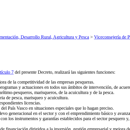
mentación, Desarrollo Rural, Agricultura y Pesca
>
Viceconsejería de P
tículo 7
del presente Decreto, realizará las siguientes funciones:
ora de la competitividad de las empresas pesqueras.
 programas y actuaciones en todos sus ámbitos de intervención, de acue
rítimo-pesqueros, marisqueros, de la acuicultura y de la pesca.
ia de pesca, marisqueo y acuicultura.
espondientes licencias.
del País Vasco en situaciones especiales que lo hagan preciso.
elevo generacional en el sector y con el emprendimiento básico y avanza
n los instrumentos y garantías establecidos para el sector pesquero y, en
 financiación dirigidos a la inversión, gestión empresarial y mejora de