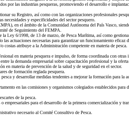
dos por las industrias pesqueras, promoviendo el desarrollo e implanta
stionar su Registro, así como con las organizaciones profesionales pesq
as necesidades y especificidades del sector pesquero.
MPA), en el ámbito de la Comunidad Autónoma del País Vasco, siendo 
omité de Seguimiento del FEMPA.
ce la Ley 6/1998, de 13 de marzo, de Pesca Marítima, así como gestiona
ndo las actuaciones necesarias para garantizar un funcionamiento eficaz 
y/o costas atribuye a la Administración competente en materia de pesca.
sional en materia pesquera e impulso, de forma coordinada con otras in
entre la demanda empresarial sobre capacitación profesional y la ofert
ón en materia de prevención de la salud y de seguridad en el sector.
ares de formación reglada pesquera.
a pesca y desarrollar medidas tendentes a mejorar la formación para la 
rtamento en las comisiones y organismos colegiados establecidos para d
escartes de la pesca.
es o empresariales para el desarrollo de la primera comercialización y t
nistrativo necesario al Comité Consultivo de Pesca.