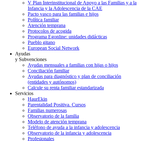
V Plan Interinstitucional de Apoyo a las Familias y a la
Infancia y la Adolescencia de la CAE
Pacto vasco para las familias e hijos
Política familiar
Atención temprana
Protocolos de acogida
Programa Egonline: unidades didácticas
Pueblo gitano
European Social Network
Ayudas
y Subvenciones
Ayudas mensuales a familias con hijas o hijos
Conciliación familiar
Ayudas para diagnóstico y plan de conciliación
(entidades y autónomos)
Calcule su renta familiar estandarizada
Servicios
HaurEkin
Parentalidad Positiva. Cursos
Familias numerosas
Observatorio de la familia
Modelo de atención temprana
Teléfono de ayuda a la infancia y adolescencia
Observatorio de la infancia y adolescencia
Profesionales