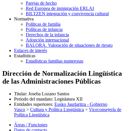
Parejas de hecho
Red Europea de inmigración ERLAI
BILTZEN integración y convivencia cultural
Normativa
Políticas de familia
Políticas de infancia
Derechos de la infancia
Adopción internacional
BALORA. Valoración de situaciones de riesgo
Enlaces de interés
Estadísticas
Estadísticas familias numerosas
Dirección de Normalización Lingüística
de las Administraciones Públicas
Titular
:
Joseba Lozano Santos
Periodo del mandato
:
Legislatura XII
Entidades superiores
:
Eusko Jaurlaritza - Gobierno
Vasco
>
Cultura y Política Lingüística
>
Viceconsejería de
Política Lingüística
Áreas / Funciones
Datos de contacto