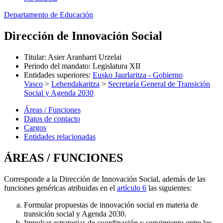
Departamento de Educación
Dirección de Innovación Social
Titular
:
Asier Aranbarri Urzelai
Periodo del mandato
:
Legislatura XII
Entidades superiores
:
Eusko Jaurlaritza - Gobierno
Vasco
>
Lehendakaritza
>
Secretaría General de Transición
Social y Agenda 2030
Áreas / Funciones
Datos de contacto
Cargos
Entidades relacionadas
ÁREAS / FUNCIONES
Corresponde a la Dirección de Innovación Social, además de las
funciones genéricas atribuidas en el
artículo 6
las siguientes:
Formular propuestas de innovación social en materia de
transición social y Agenda 2030.
Impulsar estrategias de coordinación y seguimiento entre los