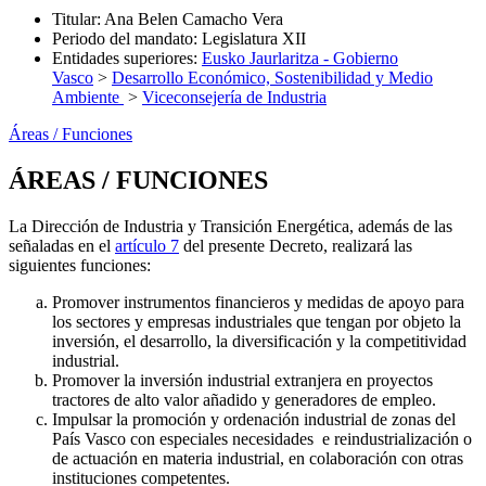
Titular
:
Ana Belen Camacho Vera
Periodo del mandato
:
Legislatura XII
Entidades superiores
:
Eusko Jaurlaritza - Gobierno
Vasco
>
Desarrollo Económico, Sostenibilidad y Medio
Ambiente
>
Viceconsejería de Industria
Áreas / Funciones
ÁREAS / FUNCIONES
La Dirección de Industria y Transición Energética, además de las
señaladas en el
artículo 7
del presente Decreto, realizará las
siguientes funciones:
Promover instrumentos financieros y medidas de apoyo para
los sectores y empresas industriales que tengan por objeto la
inversión, el desarrollo, la diversificación y la competitividad
industrial.
Promover la inversión industrial extranjera en proyectos
tractores de alto valor añadido y generadores de empleo.
Impulsar la promoción y ordenación industrial de zonas del
País Vasco con especiales necesidades e reindustrialización o
de actuación en materia industrial, en colaboración con otras
instituciones competentes.