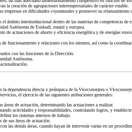
tores, un más adecuado dimensionamiento competitivo en función de los
n la creación de agrupaciones interempresariales de carácter estable.
as empresas en dificultades coyunturales y promover su relanzamiento c
 el ámbito interinstitucional dentro de las materias de competencia de e
unidad Autónoma de Euskadi, estatal y europea.
nto de actuaciones de ahorro y eficiencia energética y de energías renov
os de funcionamiento y relaciones con los mismos, así como la coordinació
onados con las funciones de la Dirección.
omunidad Autónoma.
acionalización.
o la dependencia directa y jerárquica de la Viceconsejera o Viceconsejer
vicios, el ejercicio de las siguientes atribuciones generales:
us áreas de actuación, determinando las actuaciones a realizar.
nando actividades y responsabilidades, controlando logros, y establecie
efinir los sistemas internos de trabajo.
es de sus áreas de actuación.
 con las demás áreas, cuando hayan de intervenir varias en un procedim