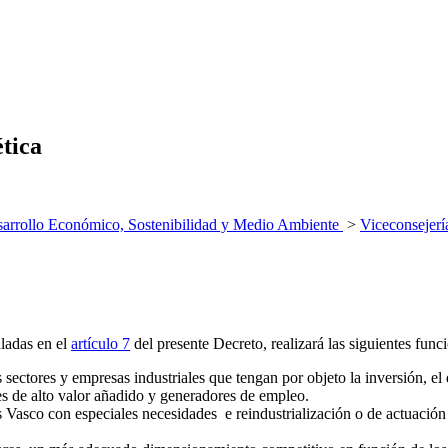
ética
arrollo Económico, Sostenibilidad y Medio Ambiente
>
Viceconsejerí
aladas en el
artículo 7
del presente Decreto, realizará las siguientes func
ctores y empresas industriales que tengan por objeto la inversión, el des
res de alto valor añadido y generadores de empleo.
 Vasco con especiales necesidades e reindustrialización o de actuación e