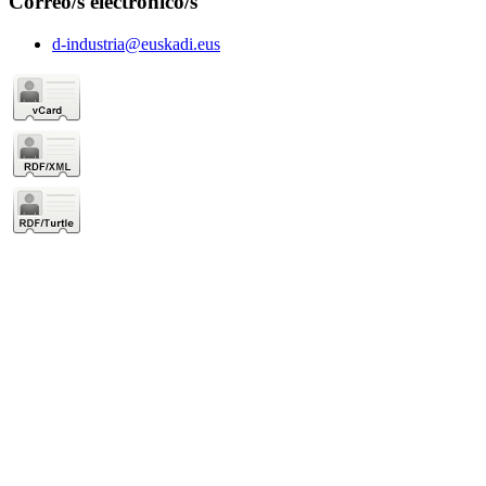
Correo/s electrónico/s
d-industria@euskadi.eus