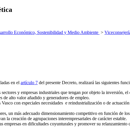
ética
arrollo Económico, Sostenibilidad y Medio Ambiente
>
Viceconsejerí
aladas en el
artículo 7
del presente Decreto, realizará las siguientes func
ctores y empresas industriales que tengan por objeto la inversión, el des
res de alto valor añadido y generadores de empleo.
 Vasco con especiales necesidades e reindustrialización o de actuación e
tores, un más adecuado dimensionamiento competitivo en función de los
n la creación de agrupaciones interempresariales de carácter estable.
as empresas en dificultades coyunturales y promover su relanzamiento c