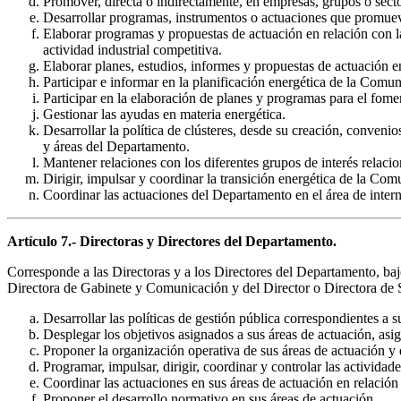
Promover, directa o indirectamente, en empresas, grupos o sec
Desarrollar programas, instrumentos o actuaciones que promueva
Elaborar programas y propuestas de actuación en relación con l
actividad industrial competitiva.
Elaborar planes, estudios, informes y propuestas de actuación en
Participar e informar en la planificación energética de la Com
Participar en la elaboración de planes y programas para el fome
Gestionar las ayudas en materia energética.
Desarrollar la política de clústeres, desde su creación, conveni
y áreas del Departamento.
Mantener relaciones con los diferentes grupos de interés relaci
Dirigir, impulsar y coordinar la transición energética de la C
Coordinar las actuaciones del Departamento en el área de intern
Artículo 7.- Directoras y Directores del Departamento.
Corresponde a las Directoras y a los Directores del Departamento, baj
Directora de Gabinete y Comunicación y del Director o Directora de Ser
Desarrollar las políticas de gestión pública correspondientes a s
Desplegar los objetivos asignados a sus áreas de actuación, asig
Proponer la organización operativa de sus áreas de actuación y d
Programar, impulsar, dirigir, coordinar y controlar las actividad
Coordinar las actuaciones en sus áreas de actuación en relación
Proponer el desarrollo normativo en sus áreas de actuación.