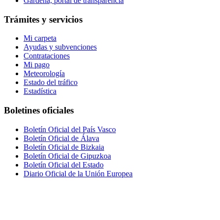
Gardena, portal de transparencia
Trámites y servicios
Mi carpeta
Ayudas y subvenciones
Contrataciones
Mi pago
Meteorología
Estado del tráfico
Estadística
Boletines oficiales
Boletín Oficial del País Vasco
Boletín Oficial de Álava
Boletín Oficial de Bizkaia
Boletín Oficial de Gipuzkoa
Boletín Oficial del Estado
Diario Oficial de la Unión Europea