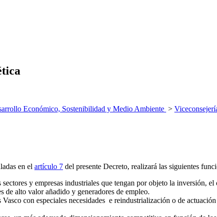
ética
arrollo Económico, Sostenibilidad y Medio Ambiente
>
Viceconsejerí
aladas en el
artículo 7
del presente Decreto, realizará las siguientes func
ctores y empresas industriales que tengan por objeto la inversión, el des
res de alto valor añadido y generadores de empleo.
 Vasco con especiales necesidades e reindustrialización o de actuación e