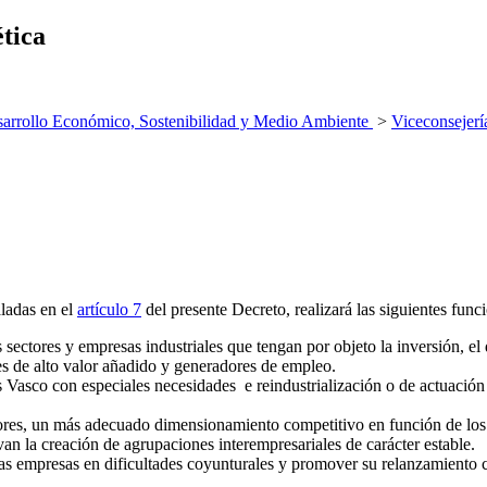
ética
arrollo Económico, Sostenibilidad y Medio Ambiente
>
Viceconsejerí
aladas en el
artículo 7
del presente Decreto, realizará las siguientes func
ctores y empresas industriales que tengan por objeto la inversión, el des
res de alto valor añadido y generadores de empleo.
 Vasco con especiales necesidades e reindustrialización o de actuación e
tores, un más adecuado dimensionamiento competitivo en función de los
n la creación de agrupaciones interempresariales de carácter estable.
as empresas en dificultades coyunturales y promover su relanzamiento c