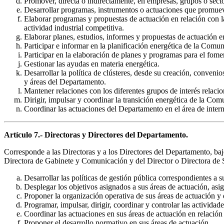
Promover, directa o indirectamente, en empresas, grupos o sec
Desarrollar programas, instrumentos o actuaciones que promueva
Elaborar programas y propuestas de actuación en relación con l
actividad industrial competitiva.
Elaborar planes, estudios, informes y propuestas de actuación en
Participar e informar en la planificación energética de la Com
Participar en la elaboración de planes y programas para el fome
Gestionar las ayudas en materia energética.
Desarrollar la política de clústeres, desde su creación, conveni
y áreas del Departamento.
Mantener relaciones con los diferentes grupos de interés relaci
Dirigir, impulsar y coordinar la transición energética de la C
Coordinar las actuaciones del Departamento en el área de intern
Artículo 7.- Directoras y Directores del Departamento.
Corresponde a las Directoras y a los Directores del Departamento, baj
Directora de Gabinete y Comunicación y del Director o Directora de Ser
Desarrollar las políticas de gestión pública correspondientes a s
Desplegar los objetivos asignados a sus áreas de actuación, asig
Proponer la organización operativa de sus áreas de actuación y d
Programar, impulsar, dirigir, coordinar y controlar las actividad
Coordinar las actuaciones en sus áreas de actuación en relación
Proponer el desarrollo normativo en sus áreas de actuación.