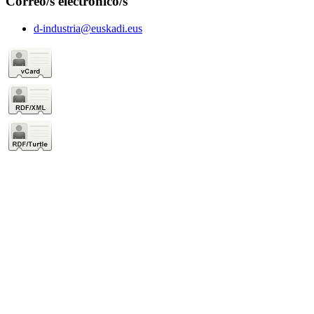
Correo/s electrónico/s
d-industria@euskadi.eus