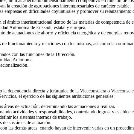
tores, un más adecuado dimensionamiento competitivo en función de los
n la creación de agrupaciones interempresariales de carácter estable.
as empresas en dificultades coyunturales y promover su relanzamiento c
 el ámbito interinstitucional dentro de las materias de competencia de e
unidad Autónoma de Euskadi, estatal y europea.
nto de actuaciones de ahorro y eficiencia energética y de energías renov
os de funcionamiento y relaciones con los mismos, así como la coordinació
onados con las funciones de la Dirección.
omunidad Autónoma.
acionalización.
o la dependencia directa y jerárquica de la Viceconsejera o Viceconsejer
vicios, el ejercicio de las siguientes atribuciones generales:
us áreas de actuación, determinando las actuaciones a realizar.
nando actividades y responsabilidades, controlando logros, y establecie
efinir los sistemas internos de trabajo.
es de sus áreas de actuación.
 con las demás áreas, cuando hayan de intervenir varias en un procedim