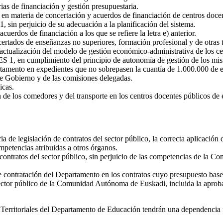
as de financiación y gestión presupuestaria.
es en materia de concertación y acuerdos de financiación de centros doc
, sin perjuicio de su adecuación a la planificación del sistema.
cuerdos de financiación a los que se refiere la letra e) anterior.
ertados de enseñanzas no superiores, formación profesional y de otras 
 actualización del modelo de gestión económico-administrativa de los c
ECES 1, en cumplimiento del principio de autonomía de gestión de los mi
rtamento en expedientes que no sobrepasen la cuantía de 1.000.000 de eu
e Gobierno y de las comisiones delegadas.
icas.
n de los comedores y del transporte en los centros docentes públicos de
 de legislación de contratos del sector público, la correcta aplicación
ompetencias atribuidas a otros órganos.
e contratos del sector público, sin perjuicio de las competencias de la
 contratación del Departamento en los contratos cuyo presupuesto base 
sector público de la Comunidad Autónoma de Euskadi, incluida la aprobac
nes Territoriales del Departamento de Educación tendrán una dependenci