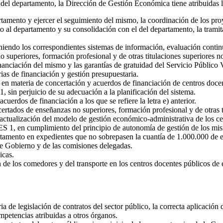
del departamento, la Dirección de Gestión Económica tiene atribuidas la
rtamento y ejercer el seguimiento del mismo, la coordinación de los p
o al departamento y su consolidación con el del departamento, la tramita
iendo los correspondientes sistemas de información, evaluación conti
no superiores, formación profesional y de otras titulaciones superiores
inanciación del mismo y las garantías de gratuidad del Servicio Público
as de financiación y gestión presupuestaria.
es en materia de concertación y acuerdos de financiación de centros doc
, sin perjuicio de su adecuación a la planificación del sistema.
cuerdos de financiación a los que se refiere la letra e) anterior.
ertados de enseñanzas no superiores, formación profesional y de otras 
 actualización del modelo de gestión económico-administrativa de los c
ECES 1, en cumplimiento del principio de autonomía de gestión de los mi
rtamento en expedientes que no sobrepasen la cuantía de 1.000.000 de eu
e Gobierno y de las comisiones delegadas.
icas.
n de los comedores y del transporte en los centros docentes públicos de
 de legislación de contratos del sector público, la correcta aplicación
ompetencias atribuidas a otros órganos.