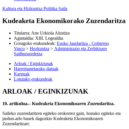
Kultura eta Hizkuntza Politika Saila
Kudeaketa Ekonomikorako Zuzendaritza
Titularra
:
Ane Urkiola Alustiza
Agintaldia
:
XIII. Legealdia
Goragoko erakundeak
:
Eusko Jaurlaritza - Gobierno
Vasco
>
Hezkuntza
>
Administrazio eta Zerbitzuen
Sailburuordetza
Arloak / Eginkizunak
Harremanetarako datuak
Karguak
Lotutako erakundeak
ARLOAK / EGINKIZUNAK
10. artikulua.– Kudeaketa Ekonomikoaren Zuzendaritza.
Saileko zuzendaritzen egiteko orokorrez gain, honako egiteko eta
jardun-arlo hauek dagozkio Kudeaketa Ekonomikoaren
Zuzendaritzari: