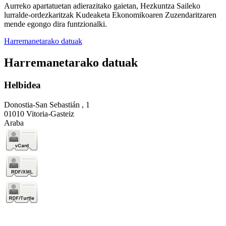
Aurreko apartatuetan adierazitako gaietan, Hezkuntza Saileko
lurralde-ordezkaritzak Kudeaketa Ekonomikoaren Zuzendaritzaren
mende egongo dira funtzionalki.
Harremanetarako datuak
Harremanetarako datuak
Helbidea
Donostia-San Sebastián , 1
01010 Vitoria-Gasteiz
Araba