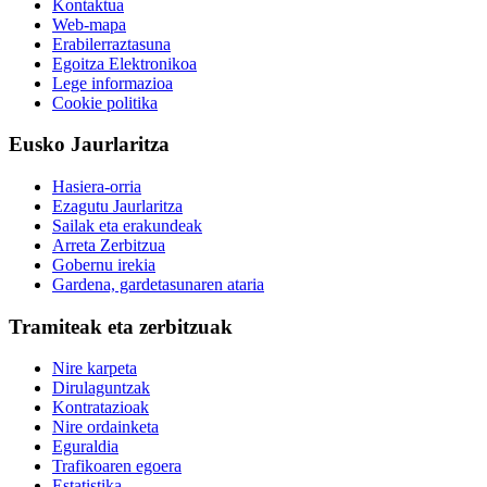
Kontaktua
Web-mapa
Erabilerraztasuna
Egoitza Elektronikoa
Lege informazioa
Cookie politika
Eusko Jaurlaritza
Hasiera-orria
Ezagutu Jaurlaritza
Sailak eta erakundeak
Arreta Zerbitzua
Gobernu irekia
Gardena, gardetasunaren ataria
Tramiteak eta zerbitzuak
Nire karpeta
Dirulaguntzak
Kontratazioak
Nire ordainketa
Eguraldia
Trafikoaren egoera
Estatistika