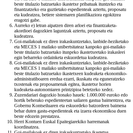
beste titulazio batzuetako ikastetxe pribatuak ituntzeko eta
finantzatzeko era guztietako espedienteak aztertu, proposatu
eta kudeatzea, betiere sistemaren planifikaziora egokitzea
eragotzi gabe.
Aurreko e) letran aipatzen diren arloei eta finantzaketa-
akordioei dagozkien laguntzak aztertu, proposatu eta
kudeatzea.
Goi-mailakoak ez diren irakaskuntzetako, lanbide-heziketako
eta MECES 1 mailako unibertsitateaz kanpoko goi-mailako
beste titulazio batzuetako itunpeko ikastetxeetako irakasleei
egin beharreko ordainketa eskuordetua kudeatzea.
Goi-mailakoak ez diren irakaskuntzetako, lanbide-heziketako
eta MECES 1 mailako unibertsitateaz kanpoko goi-mailako
beste titulazio batzuetako ikastetxeen kudeaketa ekonomiko-
administratiboaren eredua ezarri, ikuskatu eta eguneratzeko
txostenak eta proposamenak egitea, ikastetxe horien
kudeaketa-autonomiaren printzipioa betetzeko xedez.
Zuzendariari dagozkio honako hauek: 1.000.000 euroko edo
hortik beherako espedienteetan sailaren gastua baimentzea, eta
Gobernu Kontseiluaren eta eskuordeko batzordeen baimena
behar duten gastu-espedienteak eta izaera ekonomikoa duen
beste edozein prestatzea.
Herri Kontuen Euskal Epaitegiarekiko harremanak
koordinatzea.
Goi-mailakoak ez diren irakaskuntzetako ikastetxe