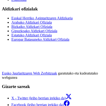
Aldizkari ofizialak
Euskal Herriko Agintaritzaren Aldizkaria
Arabako Aldizkari Ofiziala
Bizkaiko Aldizkari Ofiziala
Gipuzkoako Aldizkari Ofiziala
Estatuko Aldizkari Ofiziala
Europar Batasuneko Aldizkari Ofiziala
Eusko Jaurlaritzaren Web Zerbitzuak
garatutako eta kudeatutako
webgunea
Gizarte sareak
X - Twitter (leiho berrian irekiko da)
Facebook (leiho berrian irekiko da)