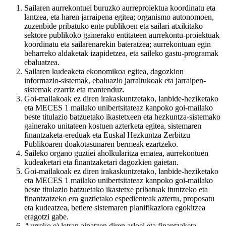
Sailaren aurrekontuei buruzko aurreproiektua koordinatu eta
lantzea, eta haren jarraipena egitea; organismo autonomoen,
zuzenbide pribatuko ente publikoen eta sailari atxikitako
sektore publikoko gainerako entitateen aurrekontu-proiektuak
koordinatu eta sailarenarekin bateratzea; aurrekontuan egin
beharreko aldaketak izapidetzea, eta saileko gastu-programak
ebaluatzea.
Sailaren kudeaketa ekonomikoa egitea, dagozkion
informazio-sistemak, ebaluazio jarraitukoak eta jarraipen-
sistemak ezarriz eta mantenduz.
Goi-mailakoak ez diren irakaskuntzetako, lanbide-heziketako
eta MECES 1 mailako unibertsitateaz kanpoko goi-mailako
beste titulazio batzuetako ikastetxeen eta hezkuntza-sistemako
gainerako unitateen kostuen azterketa egitea, sistemaren
finantzaketa-ereduak eta Euskal Hezkuntza Zerbitzu
Publikoaren doakotasunaren bermeak ezartzeko.
Saileko organo guztiei aholkularitza ematea, aurrekontuen
kudeaketari eta finantzaketari dagozkien gaietan.
Goi-mailakoak ez diren irakaskuntzetako, lanbide-heziketako
eta MECES 1 mailako unibertsitateaz kanpoko goi-mailako
beste titulazio batzuetako ikastetxe pribatuak ituntzeko eta
finantzatzeko era guztietako espedienteak aztertu, proposatu
eta kudeatzea, betiere sistemaren planifikaziora egokitzea
eragotzi gabe.
Aurreko e) letran aipatzen diren arloei eta finantzaketa-