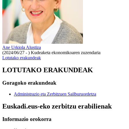
Ane Urkiola Alustiza
(2024/06/27 - )
Kudeaketa ekonomikoaren zuzendaria
Lotutako erakundeak
LOTUTAKO ERAKUNDEAK
Goragoko erakundeak
Administrazio eta Zerbitzuen Sailburuordetza
Euskadi.eus-eko zerbitzu erabilienak
Informazio orokorra