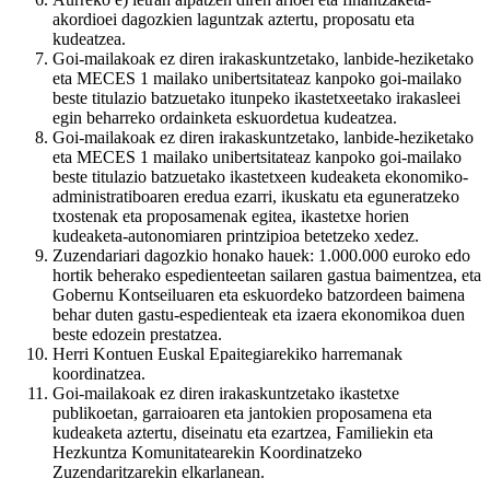
akordioei dagozkien laguntzak aztertu, proposatu eta
kudeatzea.
Goi-mailakoak ez diren irakaskuntzetako, lanbide-heziketako
eta MECES 1 mailako unibertsitateaz kanpoko goi-mailako
beste titulazio batzuetako itunpeko ikastetxeetako irakasleei
egin beharreko ordainketa eskuordetua kudeatzea.
Goi-mailakoak ez diren irakaskuntzetako, lanbide-heziketako
eta MECES 1 mailako unibertsitateaz kanpoko goi-mailako
beste titulazio batzuetako ikastetxeen kudeaketa ekonomiko-
administratiboaren eredua ezarri, ikuskatu eta eguneratzeko
txostenak eta proposamenak egitea, ikastetxe horien
kudeaketa-autonomiaren printzipioa betetzeko xedez.
Zuzendariari dagozkio honako hauek: 1.000.000 euroko edo
hortik beherako espedienteetan sailaren gastua baimentzea, eta
Gobernu Kontseiluaren eta eskuordeko batzordeen baimena
behar duten gastu-espedienteak eta izaera ekonomikoa duen
beste edozein prestatzea.
Herri Kontuen Euskal Epaitegiarekiko harremanak
koordinatzea.
Goi-mailakoak ez diren irakaskuntzetako ikastetxe
publikoetan, garraioaren eta jantokien proposamena eta
kudeaketa aztertu, diseinatu eta ezartzea, Familiekin eta
Hezkuntza Komunitatearekin Koordinatzeko
Zuzendaritzarekin elkarlanean.