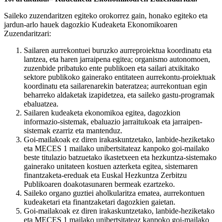
Saileko zuzendaritzen egiteko orokorrez gain, honako egiteko eta
jardun-arlo hauek dagozkio Kudeaketa Ekonomikoaren
Zuzendaritzari:
Sailaren aurrekontuei buruzko aurreproiektua koordinatu eta
lantzea, eta haren jarraipena egitea; organismo autonomoen,
zuzenbide pribatuko ente publikoen eta sailari atxikitako
sektore publikoko gainerako entitateen aurrekontu-proiektuak
koordinatu eta sailarenarekin bateratzea; aurrekontuan egin
beharreko aldaketak izapidetzea, eta saileko gastu-programak
ebaluatzea.
Sailaren kudeaketa ekonomikoa egitea, dagozkion
informazio-sistemak, ebaluazio jarraitukoak eta jarraipen-
sistemak ezarriz eta mantenduz.
Goi-mailakoak ez diren irakaskuntzetako, lanbide-heziketako
eta MECES 1 mailako unibertsitateaz kanpoko goi-mailako
beste titulazio batzuetako ikastetxeen eta hezkuntza-sistemako
gainerako unitateen kostuen azterketa egitea, sistemaren
finantzaketa-ereduak eta Euskal Hezkuntza Zerbitzu
Publikoaren doakotasunaren bermeak ezartzeko.
Saileko organo guztiei aholkularitza ematea, aurrekontuen
kudeaketari eta finantzaketari dagozkien gaietan.
Goi-mailakoak ez diren irakaskuntzetako, lanbide-heziketako
eta MECES 1 mailako unibertsitateaz kanpoko goi-mailako