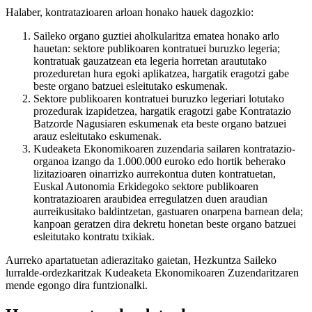
Halaber, kontratazioaren arloan honako hauek dagozkio:
Saileko organo guztiei aholkularitza ematea honako arlo
hauetan: sektore publikoaren kontratuei buruzko legeria;
kontratuak gauzatzean eta legeria horretan araututako
prozeduretan hura egoki aplikatzea, hargatik eragotzi gabe
beste organo batzuei esleitutako eskumenak.
Sektore publikoaren kontratuei buruzko legeriari lotutako
prozedurak izapidetzea, hargatik eragotzi gabe Kontratazio
Batzorde Nagusiaren eskumenak eta beste organo batzuei
arauz esleitutako eskumenak.
Kudeaketa Ekonomikoaren zuzendaria sailaren kontratazio-
organoa izango da 1.000.000 euroko edo hortik beherako
lizitazioaren oinarrizko aurrekontua duten kontratuetan,
Euskal Autonomia Erkidegoko sektore publikoaren
kontratazioaren araubidea erregulatzen duen araudian
aurreikusitako baldintzetan, gastuaren onarpena barnean dela;
kanpoan geratzen dira dekretu honetan beste organo batzuei
esleitutako kontratu txikiak.
Aurreko apartatuetan adierazitako gaietan, Hezkuntza Saileko
lurralde-ordezkaritzak Kudeaketa Ekonomikoaren Zuzendaritzaren
mende egongo dira funtzionalki.