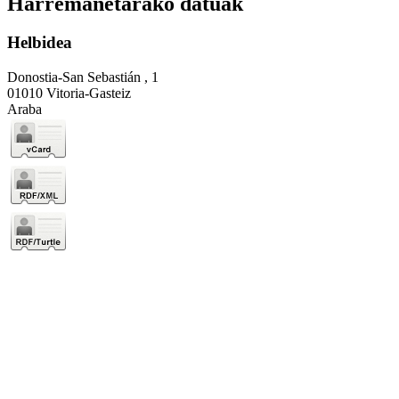
Harremanetarako datuak
Helbidea
Donostia-San Sebastián , 1
01010 Vitoria-Gasteiz
Araba