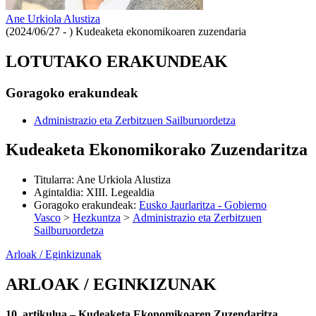
Ane Urkiola Alustiza
(2024/06/27 - )
Kudeaketa ekonomikoaren zuzendaria
LOTUTAKO ERAKUNDEAK
Goragoko erakundeak
Administrazio eta Zerbitzuen Sailburuordetza
Kudeaketa Ekonomikorako Zuzendaritza
Titularra
:
Ane Urkiola Alustiza
Agintaldia
:
XIII. Legealdia
Goragoko erakundeak
:
Eusko Jaurlaritza - Gobierno
Vasco
>
Hezkuntza
>
Administrazio eta Zerbitzuen
Sailburuordetza
Arloak / Eginkizunak
ARLOAK / EGINKIZUNAK
10. artikulua.– Kudeaketa Ekonomikoaren Zuzendaritza.