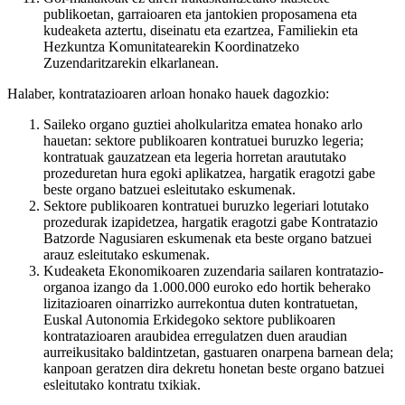
publikoetan, garraioaren eta jantokien proposamena eta
kudeaketa aztertu, diseinatu eta ezartzea, Familiekin eta
Hezkuntza Komunitatearekin Koordinatzeko
Zuzendaritzarekin elkarlanean.
Halaber, kontratazioaren arloan honako hauek dagozkio:
Saileko organo guztiei aholkularitza ematea honako arlo
hauetan: sektore publikoaren kontratuei buruzko legeria;
kontratuak gauzatzean eta legeria horretan araututako
prozeduretan hura egoki aplikatzea, hargatik eragotzi gabe
beste organo batzuei esleitutako eskumenak.
Sektore publikoaren kontratuei buruzko legeriari lotutako
prozedurak izapidetzea, hargatik eragotzi gabe Kontratazio
Batzorde Nagusiaren eskumenak eta beste organo batzuei
arauz esleitutako eskumenak.
Kudeaketa Ekonomikoaren zuzendaria sailaren kontratazio-
organoa izango da 1.000.000 euroko edo hortik beherako
lizitazioaren oinarrizko aurrekontua duten kontratuetan,
Euskal Autonomia Erkidegoko sektore publikoaren
kontratazioaren araubidea erregulatzen duen araudian
aurreikusitako baldintzetan, gastuaren onarpena barnean dela;
kanpoan geratzen dira dekretu honetan beste organo batzuei
esleitutako kontratu txikiak.